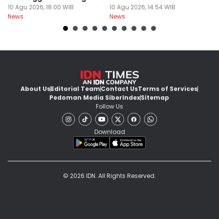
Sitoli
10 Agu 2026, 18:00 WIB
Tamiang
10 Agu 2026, 14:54 WIB
10
News
News
Ne
About Us
Editorial Team
Contact Us
Terms of Services
Pedoman Media Siber
Index
Sitemap
Follow Us
Download
© 2026 IDN. All Rights Reserved.