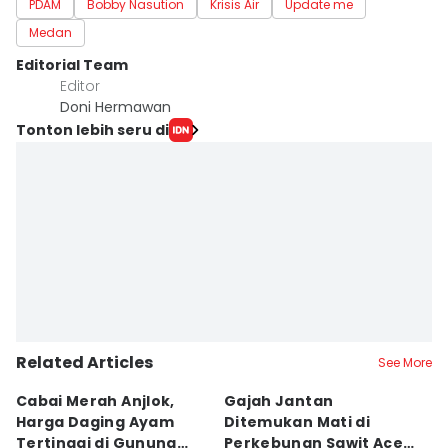
PDAM
Bobby Nasution
Krisis Air
Update me
Medan
Editorial Team
Editor
Doni Hermawan
Tonton lebih seru di
Related Articles
See More
Cabai Merah Anjlok,
Gajah Jantan
B
Harga Daging Ayam
Ditemukan Mati di
K
Tertinggi di Gunung
Perkebunan Sawit Aceh
D