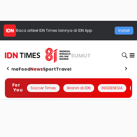
Baca artikel
IDN Times
lainnya di IDN App
Install
SUMUT
Home
Food
News
Sport
Travel
For
Soccer Times
Iklanin di IDN
INSIDENESIA
#
You