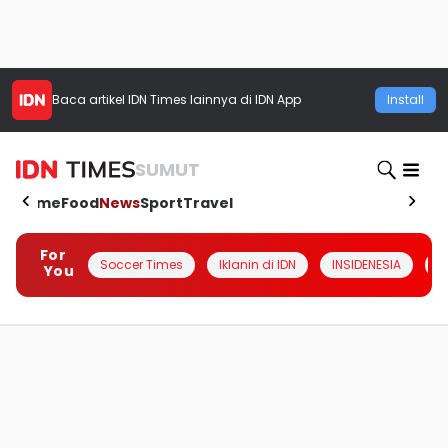
Baca artikel
IDN Times
lainnya di IDN App
Install
SUMUT
Home
Food
News
Sport
Travel
For
Soccer Times
Iklanin di IDN
INSIDENESIA
#
You