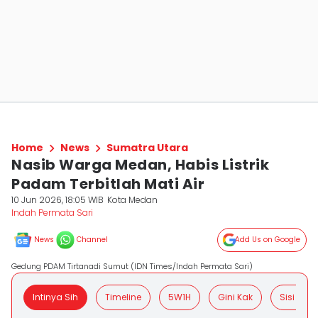
Home
News
Sumatra Utara
Nasib Warga Medan, Habis Listrik
Padam Terbitlah Mati Air
10 Jun 2026, 18:05 WIB
Kota Medan
Indah Permata Sari
News
Channel
Add Us on Google
Gedung PDAM Tirtanadi Sumut (IDN Times/Indah Permata Sari)
Intinya Sih
Timeline
5W1H
Gini Kak
Sisi Posit