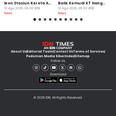
Ikon Stasiun Kereta Api
Balik Kemudi KT Hang
L
Medan
10 Agu 2026, 06:00 WIB
Tuah II
10 Agu 2026, 05:00 WIB
09
News
News
Ne
About Us
Editorial Team
Contact Us
Terms of Services
Pedoman Media Siber
Index
Sitemap
Follow Us
Download
© 2026 IDN. All Rights Reserved.