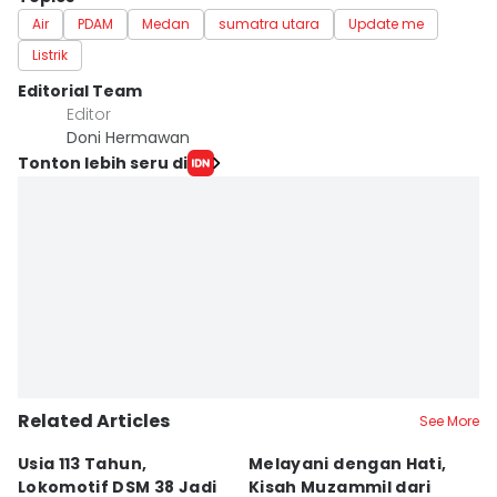
Air
PDAM
Medan
sumatra utara
Update me
Listrik
Editorial Team
Editor
Doni Hermawan
Tonton lebih seru di
Related Articles
See More
Usia 113 Tahun,
Melayani dengan Hati,
I
Lokomotif DSM 38 Jadi
Kisah Muzammil dari
P