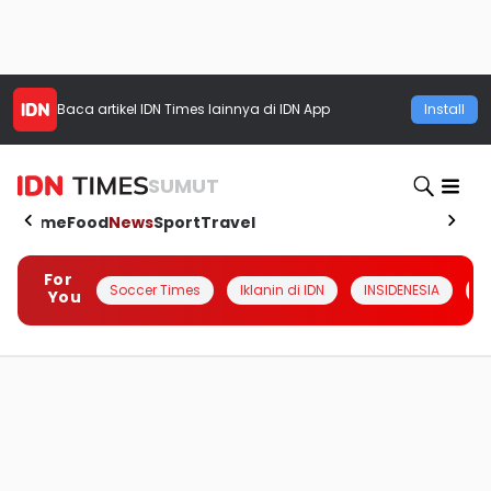
Baca artikel
IDN Times
lainnya di IDN App
Install
SUMUT
Home
Food
News
Sport
Travel
For
Soccer Times
Iklanin di IDN
INSIDENESIA
#
You