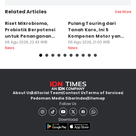
Related Articles
See More
Riset Mikrobioma,
Pulang Touring dari
M
Probiotik Berpotensi
Tanah Karo, Ini 5
W
untuk Penanganan
Komponen Motor yang
T
Jerawat
06 Agu 2026, 22:43 WIB
Wajib Dicek
06 Agu 2026, 21:00 WIB
K
06
News
News
Ne
About Us
Editorial Team
Contact Us
Terms of Services
Pedoman Media Siber
Index
Sitemap
Follow Us
Download