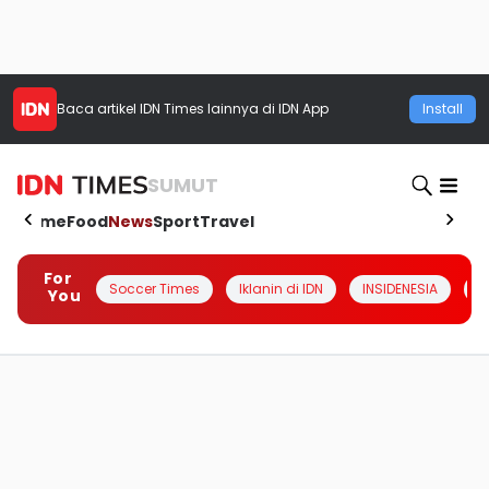
Baca artikel
IDN Times
lainnya di IDN App
Install
SUMUT
Home
Food
News
Sport
Travel
For
Soccer Times
Iklanin di IDN
INSIDENESIA
#
You