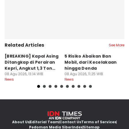
Related Articles
See More
[BREAKING] Kapal Asing
5 Risiko Abaikan Ban
M
Ditangkap di Perairan
Mobil, dari Kecelakaan
B
Kepri, Angkut 1,3 Ton
hingga Denda
L
Sabu
08 Agu 2026, 13:14 WIB
08 Agu 2026, 11:25 WIB
K
08
News
News
Ne
About Us
Editorial Team
Contact Us
Terms of Services
Pedoman Media Siber
Index
Sitemap