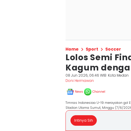
Home
Sport
Soccer
Lolos Semi Fin
Kagum dengan
08 Jun 2026, 06:46 WIB
Kota Medan
Doni Hermawan
News
Channel
Timnas Indonesiaa U-19 merayakan gol E
Stadion Utama Sumut, Minggu (7/6/202
Intinya Sih