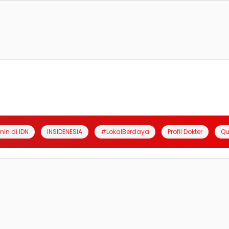
anin di IDN
INSIDENESIA
#LokalBerdaya
Profil Dokter
Qu