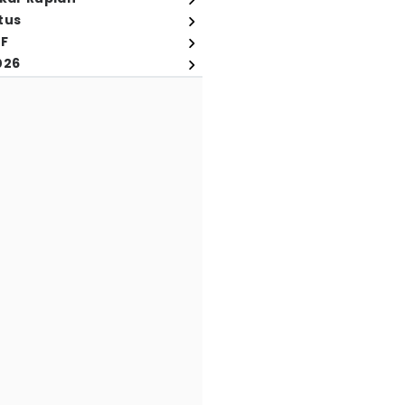
tus
FF
026