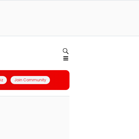
iz
Join Community