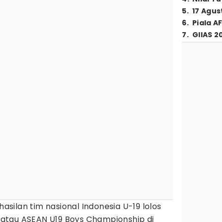
5
.
17 Agus
6
.
Piala A
7
.
GIIAS 2
asilan tim nasional Indonesia U-19 lolos
19 atau ASEAN U19 Boys Championship di