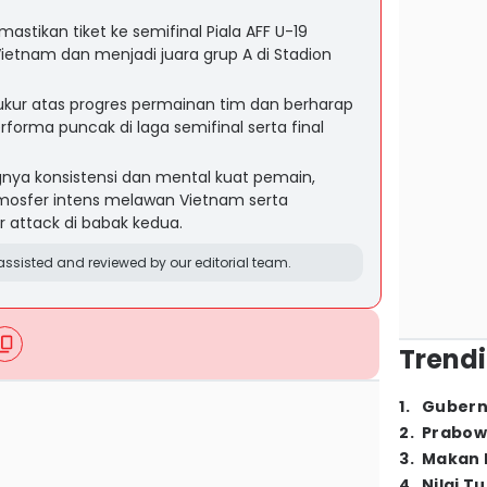
stikan tiket ke semifinal Piala AFF U-19
ietnam dan menjadi juara grup A di Stadion
yukur atas progres permainan tim dan berharap
orma puncak di laga semifinal serta final
ya konsistensi dan mental kuat pemain,
osfer intens melawan Vietnam serta
 attack di babak kedua.
ssisted and reviewed by our editorial team.
Trendi
1
.
Gubern
2
.
Prabow
3
.
Makan B
4
.
Nilai T