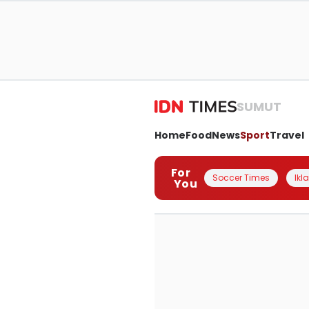
SUMUT
Home
Food
News
Sport
Travel
For
Soccer Times
Ikl
You