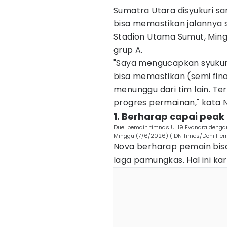
Sumatra Utara disyukuri sa
bisa memastikan jalannya s
Stadion Utama Sumut, Ming
grup A.
"Saya mengucapkan syukur y
bisa memastikan (semi final
menunggu dari tim lain. Ter
progres permainan," kata 
1. Berharap capai peak 
Duel pemain timnas U-19 Evandra denga
Minggu (7/6/2026) (IDN Times/Doni He
Nova berharap pemain bis
laga pamungkas. Hal ini ka