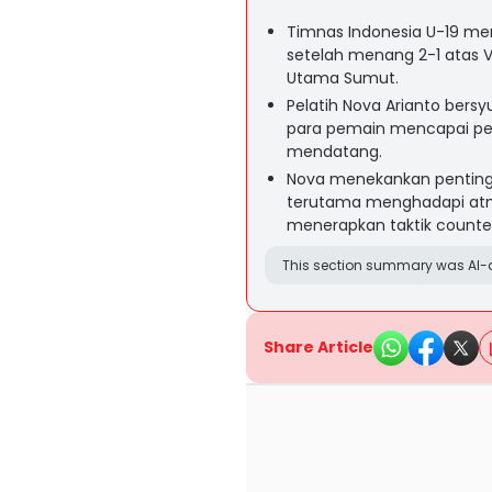
Timnas Indonesia U-19 mema
setelah menang 2-1 atas V
Utama Sumut.
Pelatih Nova Arianto bers
para pemain mencapai perf
mendatang.
Nova menekankan pentingn
terutama menghadapi atm
menerapkan taktik counter
This section summary was AI-a
Share Article