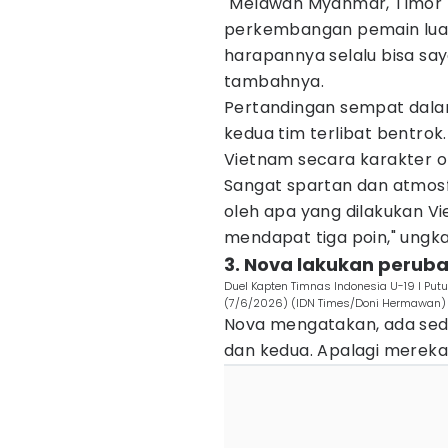
"Melawan Myanmar, Timor L
perkembangan pemain luar
harapannya selalu bisa saya
tambahnya.
Pertandingan sempat dalam t
kedua tim terlibat bentrok
Vietnam secara karakter 
Sangat spartan dan atmosf
oleh apa yang dilakukan Vi
mendapat tiga poin," ungk
3. Nova lakukan peruba
Duel Kapten Timnas Indonesia U-19 I Put
(7/6/2026) (IDN Times/Doni Hermawan)
Nova mengatakan, ada sedi
dan kedua. Apalagi mereka 