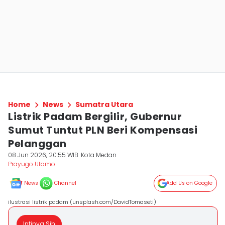
Home
News
Sumatra Utara
Listrik Padam Bergilir, Gubernur
Sumut Tuntut PLN Beri Kompensasi
Pelanggan
08 Jun 2026, 20:55 WIB
Kota Medan
Prayugo Utomo
News
Channel
Add Us on Google
ilustrasi listrik padam (unsplash.com/DavidTomaseti)
Intinya Sih