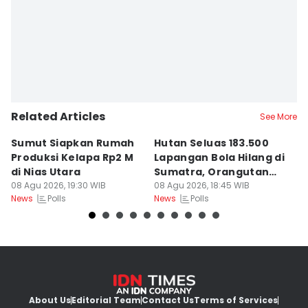
Related Articles
See More
Sumut Siapkan Rumah
Hutan Seluas 183.500
5
Produksi Kelapa Rp2 M
Lapangan Bola Hilang di
S
di Nias Utara
Sumatra, Orangutan
P
08 Agu 2026, 19:30 WIB
Tertekan
08 Agu 2026, 18:45 WIB
08
Polls
Polls
News
News
Ne
About Us
Editorial Team
Contact Us
Terms of Services