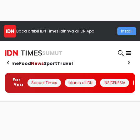
Baca artikel
IDN Times
lainnya di IDN App
Install
SUMUT
Home
Food
News
Sport
Travel
For
Soccer Times
Iklanin di IDN
INSIDENESIA
#
You