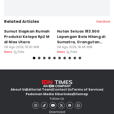
Related Articles
See More
Sumut Siapkan Rumah
Hutan Seluas 183.500
5
Produksi Kelapa Rp2 M
Lapangan Bola Hilang di
S
di Nias Utara
Sumatra, Orangutan
P
08 Agu 2026, 19:30 WIB
Tertekan
08 Agu 2026, 18:45 WIB
08
Polls
Polls
News
News
Ne
About Us
Editorial Team
Contact Us
Terms of Services
Pedoman Media Siber
Index
Sitemap
Follow Us
Download