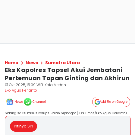
Home
News
Sumatra Utara
Eks Kapolres Tapsel Akui Jembatani
Pertemuan Topan Ginting dan Akhirun
01 Okt 2025, 15:09 WIB
Kota Medan
Eko Agus Herianto
News
Channel
Add Us on Google
Sidang saksi kasus korupsi Jalan Sipiongot (IDN Times/Eko Agus Herianto)
Intinya Sih