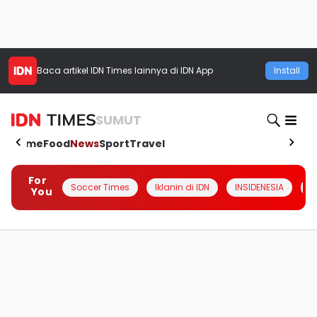
Baca artikel
IDN Times
lainnya di IDN App
Install
SUMUT
Home
Food
News
Sport
Travel
For
Soccer Times
Iklanin di IDN
INSIDENESIA
#
You