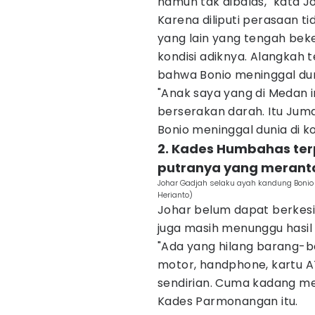
namun tak dibalas," kata J
Karena diliputi perasaan 
yang lain yang tengah beke
kondisi adiknya. Alangkah 
bahwa Bonio meninggal dun
"Anak saya yang di Medan i
berserakan darah. Itu Juma
Bonio meninggal dunia di ko
2. Kades Humbahas te
putranya yang merant
Johar Gadjah selaku ayah kandung Bonio
Herianto)
Johar belum dapat berkesi
juga masih menunggu hasil 
"Ada yang hilang barang-b
motor, handphone, kartu AT
sendirian. Cuma kadang m
Kades Parmonangan itu.