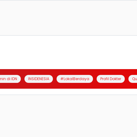
anin di IDN
INSIDENESIA
#LokalBerdaya
Profil Dokter
Qu