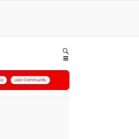
iz
Join Community