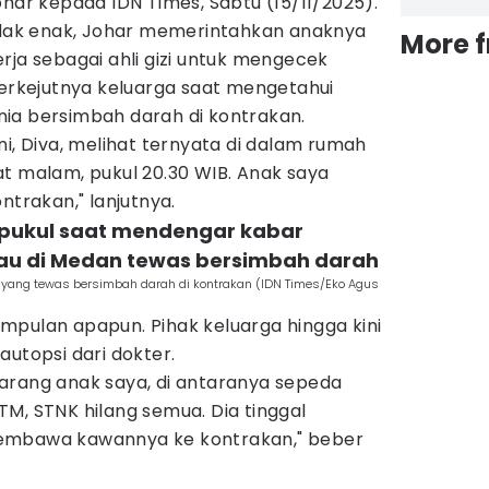
ohar kepada IDN Times, Sabtu (15/11/2025).
tidak enak, Johar memerintahkan anaknya
More 
rja sebagai ahli gizi untuk mengecek
terkejutnya keluarga saat mengetahui
ia bersimbah darah di kontrakan.
ni, Diva, melihat ternyata di dalam rumah
t malam, pukul 20.30 WIB. Anak saya
ntrakan," lanjutnya.
rpukul saat mendengar kabar
au di Medan tewas bersimbah darah
 yang tewas bersimbah darah di kontrakan (IDN Times/Eko Agus
mpulan apapun. Pihak keluarga hingga kini
autopsi dari dokter.
arang anak saya, di antaranya sepeda
M, STNK hilang semua. Dia tinggal
embawa kawannya ke kontrakan," beber