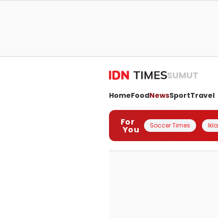
SUMUT
Home
Food
News
Sport
Travel
For
Soccer Times
Ikl
You