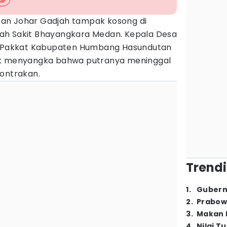
pan Johar Gadjah tampak kosong di
ah Sakit Bhayangkara Medan. Kepala Desa
Pakkat Kabupaten Humbang Hasundutan
ak menyangka bahwa putranya meninggal
kontrakan.
Trendi
1
.
Gubern
2
.
Prabow
3
.
Makan B
4
.
Nilai T