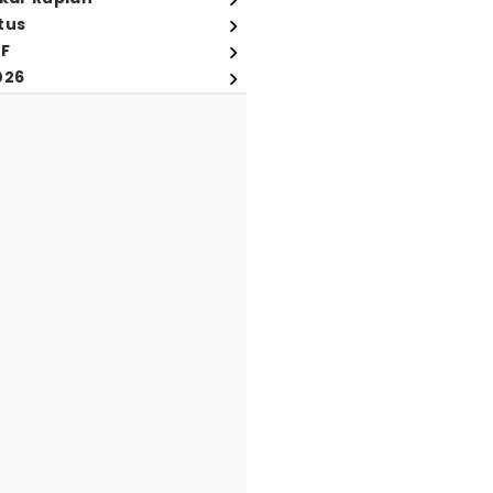
tus
FF
026