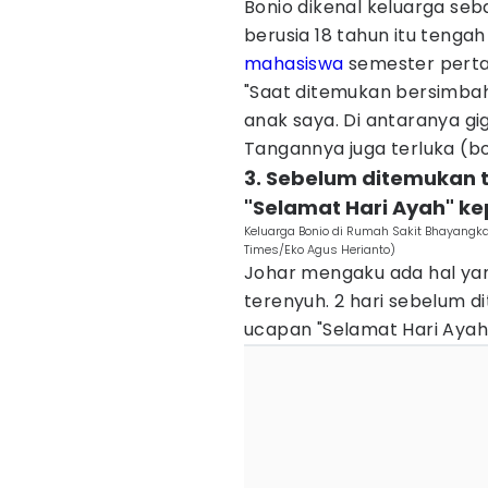
Bonio dikenal keluarga seba
berusia 18 tahun itu tenga
mahasiswa
semester perta
"Saat ditemukan bersimbah
anak saya. Di antaranya gig
Tangannya juga terluka (bol
3. Sebelum ditemukan 
"Selamat Hari Ayah" k
Keluarga Bonio di Rumah Sakit Bhayang
Times/Eko Agus Herianto)
Johar mengaku ada hal y
terenyuh. 2 hari sebelum 
ucapan "Selamat Hari Aya