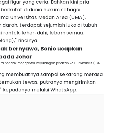
gai figur yang ceria. Bahkan kini pria
h berkutat di dunia hukum sebagai
ma Universitas Medan Area (UMA).
 darah, terdapat sejumlah luka di tubuh
i rontok, leher, dahi, lebam semua.
ong)," rincinya.
tak bernyawa, Bonio ucapkan
epada Johar
kara hendak mengantar kepulangan jenazah ke Humbahas (IDN
ang membuatnya sampai sekarang merasa
ditemukan tewas, putranya mengirimkan
h" kepadanya melalui WhatsApp.