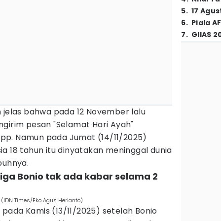
5
.
17 Agus
6
.
Piala A
7
.
GIIAS 2
n jelas bahwa pada 12 November lalu
ngirim pesan "Selamat Hari Ayah"
pp. Namun pada Jumat (14/11/2025)
a 18 tahun itu dinyatakan meninggal dunia
buhnya.
riga Bonio tak ada kabar selama 2
i (IDN Times/Eko Agus Herianto)
pada Kamis (13/11/2025) setelah Bonio