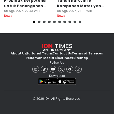
Probiotik Berpotensi
Tanah Karo, Ini 5
W
untuk Penanganan
Komponen Motor yang
T
Jerawat
06 Agu 2026, 22:43 WIB
Wajib Dicek
06 Agu 2026, 21:00 WIB
K
06
News
News
Ne
About Us
Editorial Team
Contact Us
Terms of Services
Pedoman Media Siber
Index
Sitemap
Follow Us
Download
© 2026 IDN. All Rights Reserved.