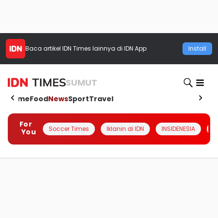
Baca artikel
IDN Times
lainnya di IDN App
Install
SUMUT
Home
Food
News
Sport
Travel
For
Soccer Times
Iklanin di IDN
INSIDENESIA
#
You