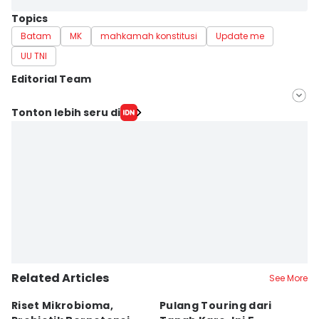
Topics
Batam
MK
mahkamah konstitusi
Update me
UU TNI
Editorial Team
Editor
Tonton lebih seru di
Putra Gema Pamungkas
Editor
Doni Hermawan
Related Articles
See More
Riset Mikrobioma,
Pulang Touring dari
M