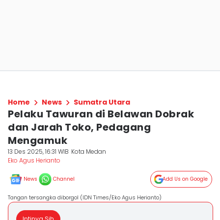
Home
News
Sumatra Utara
Pelaku Tawuran di Belawan Dobrak
dan Jarah Toko, Pedagang
Mengamuk
13 Des 2025, 16:31 WIB
Kota Medan
Eko Agus Herianto
News
Channel
Add Us on Google
Tangan tersangka diborgol (IDN Times/Eko Agus Herianto)
Intinya Sih