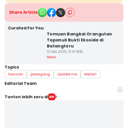
Share Article
Curated For You
Temuan Bangkai Orangutan
Tapanuli Bukti Ekosida di
Batangtoru
13 Des 2025, 13:13 WIB
News
Topics
tawuran
pedagang
Update me
Medan
Editorial Team
Editor
Tonton lebih seru di
Arifin Al Alamudi
Editor
Doni Hermawan