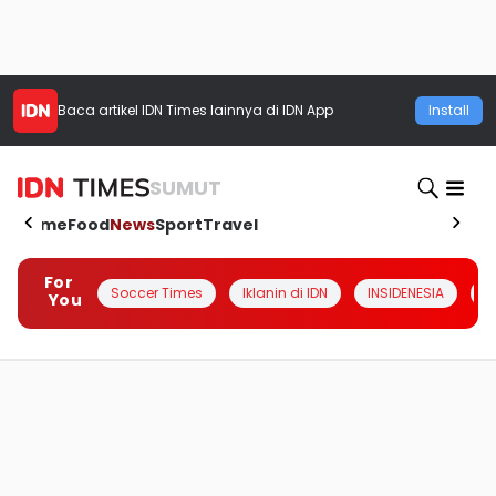
Baca artikel
IDN Times
lainnya di IDN App
Install
SUMUT
Home
Food
News
Sport
Travel
For
Soccer Times
Iklanin di IDN
INSIDENESIA
#
You