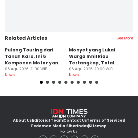
Related Articles
See More
Pulang Touring dari
Monyet yang Lukai
A
Tanah Karo, Ini 5
Warga Inhil Riau
D
Komponen Motor yang
Tertangkap, Total
Pe
Wajib Dicek
06 Agu 2026, 21:00 WIB
Korban 19 Orang
06 Agu 2026, 20:00 WIB
P
06
News
News
Ne
K
About Us
Editorial Team
Contact Us
Terms of Services
Pedoman Media Siber
Index
Sitemap
Follow Us