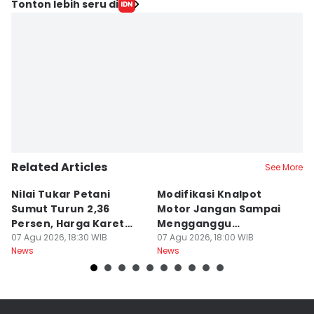
Editor
Tonton lebih seru di
Prayugo Utomo
Editor
Doni Hermawan
Related Articles
See More
Nilai Tukar Petani
Modifikasi Knalpot
U
Sumut Turun 2,36
Motor Jangan Sampai
K
Persen, Harga Karet
Mengganggu
L
Jadi Pemicu Utama
07 Agu 2026, 18:30 WIB
Pengendara Lain
07 Agu 2026, 18:00 WIB
07
News
News
Ne