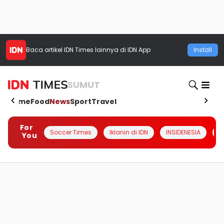
Baca artikel
IDN Times
lainnya di IDN App
Install
SUMUT
Home
Food
News
Sport
Travel
For
Soccer Times
Iklanin di IDN
INSIDENESIA
#
You