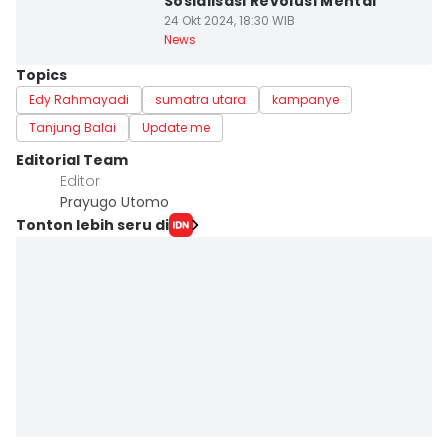
Sosialisasi Revolusi Mental
24 Okt 2024, 18:30 WIB
News
Topics
Edy Rahmayadi
sumatra utara
kampanye
Tanjung Balai
Update me
Editorial Team
Editor
Prayugo Utomo
Tonton lebih seru di