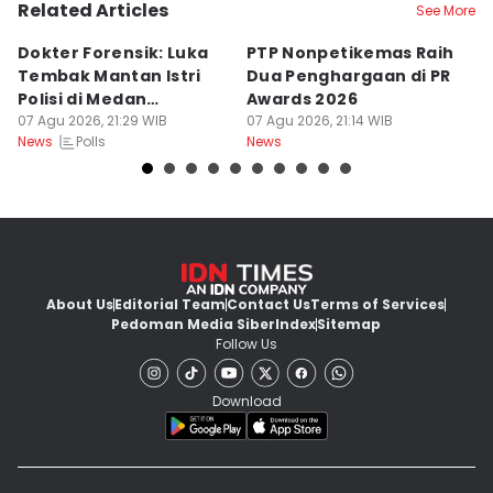
Related Articles
See More
Dokter Forensik: Luka
PTP Nonpetikemas Raih
E
Tembak Mantan Istri
Dua Penghargaan di PR
M
Polisi di Medan
Awards 2026
Sa
Berkarakter Tempel
07 Agu 2026, 21:29 WIB
07 Agu 2026, 21:14 WIB
07
Polls
News
News
Ne
About Us
Editorial Team
Contact Us
Terms of Services
Pedoman Media Siber
Index
Sitemap
Follow Us
Download