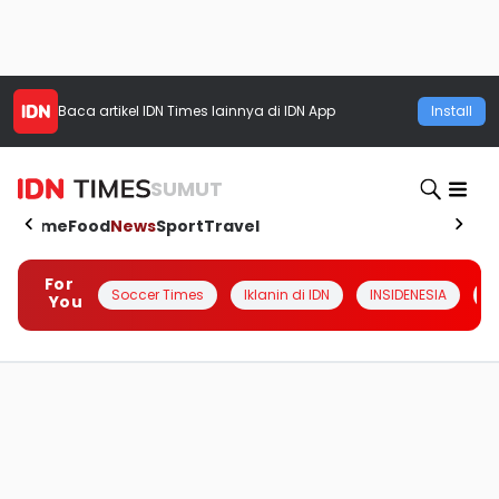
Baca artikel
IDN Times
lainnya di IDN App
Install
SUMUT
Home
Food
News
Sport
Travel
For
Soccer Times
Iklanin di IDN
INSIDENESIA
#
You