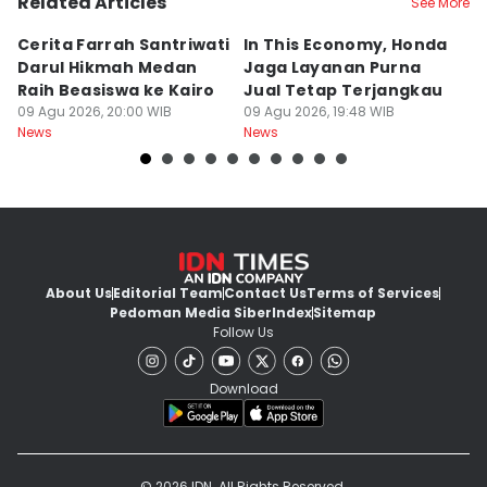
Related Articles
See More
Cerita Farrah Santriwati
In This Economy, Honda
T
Darul Hikmah Medan
Jaga Layanan Purna
K
Raih Beasiswa ke Kairo
Jual Tetap Terjangkau
T
09 Agu 2026, 20:00 WIB
09 Agu 2026, 19:48 WIB
Pe
09
News
News
Ne
About Us
Editorial Team
Contact Us
Terms of Services
Pedoman Media Siber
Index
Sitemap
Follow Us
Download
© 2026 IDN. All Rights Reserved.