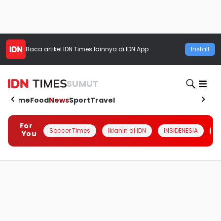
Baca artikel
IDN Times
lainnya di IDN App
Install
SUMUT
Home
Food
News
Sport
Travel
For
Soccer Times
Iklanin di IDN
INSIDENESIA
#
You