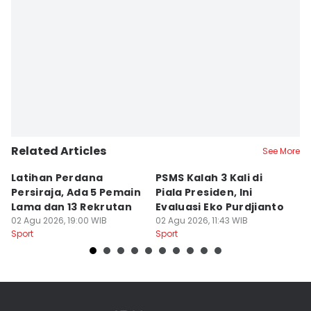
Related Articles
See More
Latihan Perdana
PSMS Kalah 3 Kali di
Di
Persiraja, Ada 5 Pemain
Piala Presiden, Ini
P
Lama dan 13 Rekrutan
Evaluasi Eko Purdjianto
di
02 Agu 2026, 19:00 WIB
02 Agu 2026, 11:43 WIB
01
Sport
Sport
Sp