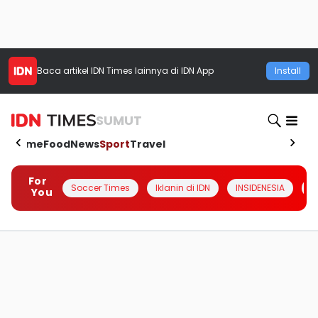
Baca artikel
IDN Times
lainnya di IDN App
Install
SUMUT
Home
Food
News
Sport
Travel
For
Soccer Times
Iklanin di IDN
INSIDENESIA
#
You