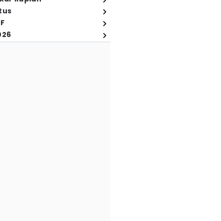
tus
FF
026