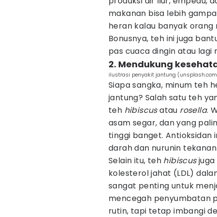
produksi air liur, empedu,
makanan bisa lebih gampan
heran kalau banyak orang 
Bonusnya, teh ini juga ban
pas cuaca dingin atau lagi
2. Mendukung kesehata
ilustrasi penyakit jantung (unsplash.com/G
Siapa sangka, minum teh he
jantung? Salah satu teh ya
teh
hibiscus
atau
rosella
. 
asam segar, dan yang pali
tinggi banget. Antioksidan
darah dan nurunin tekanan d
Selain itu, teh
hibiscus
juga
kolesterol jahat (LDL) dal
sangat penting untuk menj
mencegah penyumbatan pem
rutin, tapi tetap imbangi 