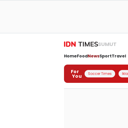
SUMUT
Home
Food
News
Sport
Travel
For
Soccer Times
Ikl
You