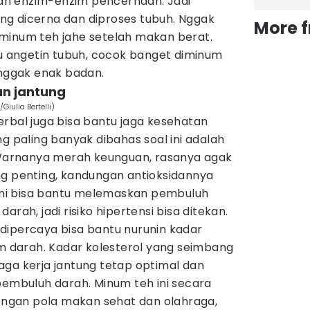
 dan enzim-enzim pencernaan. Jadi
g dicerna dan diproses tubuh. Nggak
More 
minum teh jahe setelah makan berat.
tu angetin tubuh, cocok banget diminum
 nggak enak badan.
n jantung
iulia Bertelli)
rbal juga bisa bantu jaga kesehatan
ng paling banyak dibahas soal ini adalah
Warnanya merah keunguan, rasanya agak
ng penting, kandungan antioksidannya
 ini bisa bantu melemaskan pembuluh
arah, jadi risiko hipertensi bisa ditekan.
 dipercaya bisa bantu nurunin kadar
am darah. Kadar kolesterol yang seimbang
aga kerja jantung tetap optimal dan
buluh darah. Minum teh ini secara
dengan pola makan sehat dan olahraga,