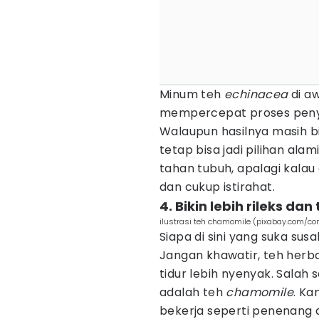
Minum teh
echinacea
di aw
mempercepat proses peny
Walaupun hasilnya masih bi
tetap bisa jadi pilihan a
tahan tubuh, apalagi kala
dan cukup istirahat.
4. Bikin lebih rileks da
ilustrasi teh chamomile (pixabay.com/co
Siapa di sini yang suka susa
Jangan khawatir, teh herbal
tidur lebih nyenyak. Salah 
adalah teh
chamomile
. Ka
bekerja seperti penenang a