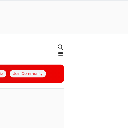
iz
Join Community