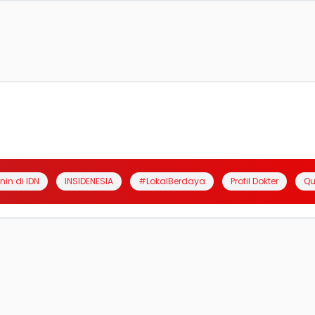
anin di IDN
INSIDENESIA
#LokalBerdaya
Profil Dokter
Qu