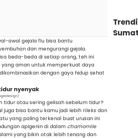
Trend
Sumat
al-awal gejala flu bisa bantu
embuhan dan mengurangi gejala.
sa beda-beda di setiap orang, teh ini
lami yang aman untuk memperkuat daya
u dikombinasikan dengan gaya hidup sehat
n tidur nyenyak
ngerdesign)
h tidur atau sering gelisah sebelum tidur?
 juga bisa bantu kamu jadi lebih rileks dan
satu yang paling terkenal buat urusan ini
ndungan apigenin di dalam
chamomile
lami yang bikin otak lebih tenang dan