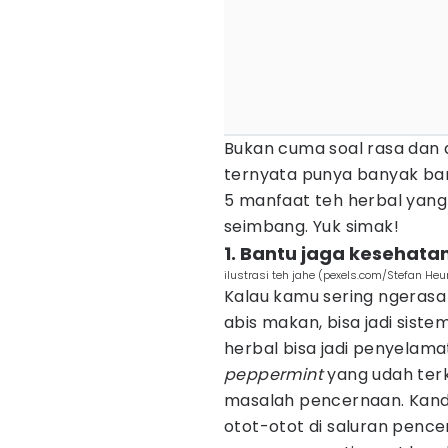
Bukan cuma soal rasa dan
ternyata punya banyak bang
5 manfaat teh herbal yang 
seimbang. Yuk simak!
1. Bantu jaga kesehat
ilustrasi teh jahe (pexels.com/Stefan Heur
Kalau kamu sering ngerasa
abis makan, bisa jadi sist
herbal bisa jadi penyelama
peppermint
yang udah terk
masalah pencernaan. Kand
otot-otot di saluran pencern