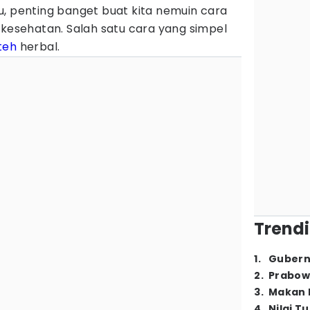
u, penting banget buat kita nemuin cara
 kesehatan. Salah satu cara yang simpel
teh
herbal.
Trendi
1
.
Gubern
2
.
Prabow
3
.
Makan B
4
.
Nilai T