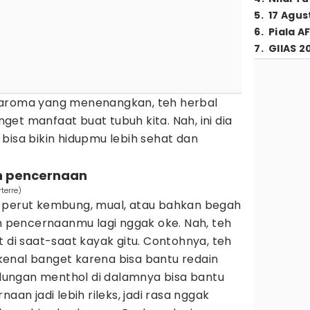
5
.
17 Agus
6
.
Piala A
7
.
GIIAS 2
 aroma yang menenangkan, teh herbal
et manfaat buat tubuh kita. Nah, ini dia
bisa bikin hidupmu lebih sehat dan
an pencernaan
terre)
 perut kembung, mual, atau bahkan begah
em pencernaanmu lagi nggak oke. Nah, teh
t di saat-saat kayak gitu. Contohnya, teh
enal banget karena bisa bantu redain
ungan menthol di dalamnya bisa bantu
aan jadi lebih rileks, jadi rasa nggak