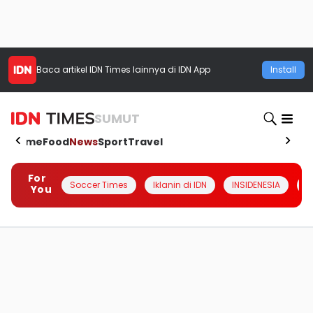
Baca artikel
IDN Times
lainnya di IDN App
Install
SUMUT
Home
Food
News
Sport
Travel
For
Soccer Times
Iklanin di IDN
INSIDENESIA
#
You