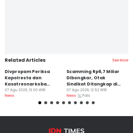
Related Articles
See More
Divpropam Periksa
Scamming Rp6,7 Miliar
R
Kapolresta dan
Dibongkar, Otak
P
Kasatresnarkoba
Sindikat Ditangkap di
u
Banda Aceh, Ada Apa?
07 Agu 2026, 13:00 WIB
Medan
07 Agu 2026, 12:52 WIB
J
06
Polls
News
News
Ne