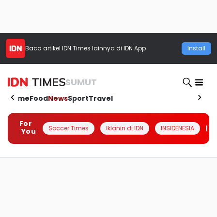
Baca artikel
IDN Times
lainnya di IDN App
Install
SUMUT
Home
Food
News
Sport
Travel
For
Soccer Times
Iklanin di IDN
INSIDENESIA
#
You