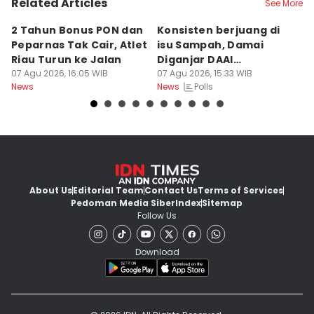
Related Articles
See More
2 Tahun Bonus PON dan
Konsisten berjuang di
D
Peparnas Tak Cair, Atlet
isu Sampah, Damai
K
Riau Turun ke Jalan
Diganjar DAAI
K
07 Agu 2026, 16:05 WIB
Inspiration Award 2026
07 Agu 2026, 15:33 WIB
B
07
Polls
News
News
Ne
About Us
Editorial Team
Contact Us
Terms of Services
Pedoman Media Siber
Index
Sitemap
Follow Us
Download