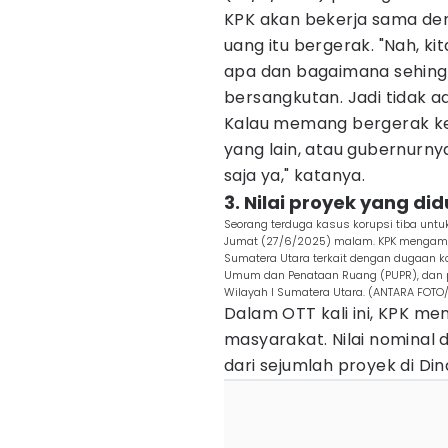
KPK akan bekerja sama den
uang itu bergerak. "Nah, ki
apa dan bagaimana sehingg
bersangkutan. Jadi tidak ad
Kalau memang bergerak ke 
yang lain, atau gubernurny
saja ya," katanya.
3. Nilai proyek yang di
Seorang terduga kasus korupsi tiba untuk
Jumat (27/6/2025) malam. KPK mengama
Sumatera Utara terkait dengan dugaan k
Umum dan Penataan Ruang (PUPR), dan pr
Wilayah I Sumatera Utara. (ANTARA FOTO
Dalam OTT kali ini, KPK me
masyarakat. Nilai nominal 
dari sejumlah proyek di Di