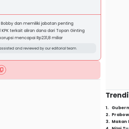
 Bobby dan memiliki jabatan penting
 KPK terkait aliran dana dari Topan Ginting
ikorupsi mencapai Rp231,8 miliar
ssisted and reviewed by our editorial team.
Trendi
1
.
Gubern
2
.
Prabow
3
.
Makan B
4
.
Nilai T