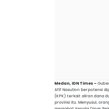
Medan, IDN Times –
Gube
Afif Nasution berpotensi d
(KPK) terkait aliran dana 
provinsi itu. Menyusul, or
menjabat Kepala Dinas P