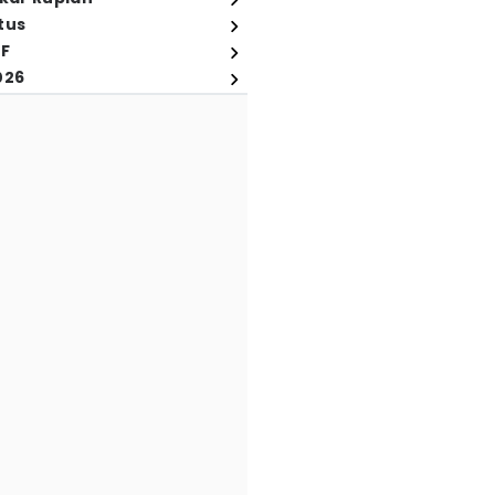
tus
FF
026