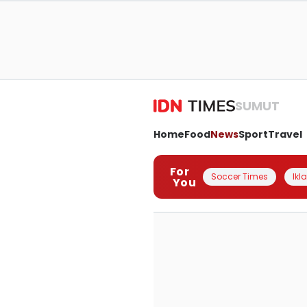
SUMUT
Home
Food
News
Sport
Travel
For
Soccer Times
Ikl
You