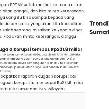
gan PPTAK untuk melihat ke mana aliran
ta akan panggil, dan kita minta keterangan,
a uang itu bisa sampai kepada yang
Trend
a dalam hal ini yang akan kita kecualikan.
salah seorang, misalkan ke kepala dinas
Sumat
a, kita akan minta keterangan, ditnggu
duga dikorupsi tembus Rp231,8 miliar
 menjalani pemeriksaan di Gedung Merah Putih KPK , Jakarta,
kan enam orang dalam operasi tangkap tangan (OTT) di
orupsi dalam proyek pembangunan jalan di Dinas Pekerjaan
eservasi jalan di Satuan Kerja Pelaksanaan Jalan Nasional
/Fauzan)
ndapatkan laporan dugaan korupsi dari
dugaan korupsi itu mencapai Rp231,8 miliar
nas PUPR Sumut dan PJN Wilayah I.