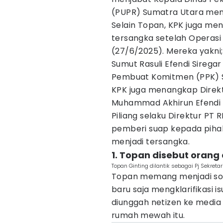
(PUPR) Sumatra Utara menj
Selain Topan, KPK juga me
tersangka setelah Operas
(27/6/2025). Mereka yakni
Sumut Rasuli Efendi Sirega
Pembuat Komitmen (PPK) Sa
KPK juga menangkap Direkt
Muhammad Akhirun Efendi 
Piliang selaku Direktur PT 
pemberi suap kepada piha
menjadi tersangka.
1. Topan disebut orang
Topan Ginting dilantik sebagai Pj Sekre
Topan memang menjadi sor
baru saja mengklarifikasi
diunggah netizen ke media
rumah mewah itu.