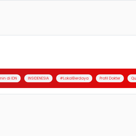
anin di IDN
INSIDENESIA
#LokalBerdaya
Profil Dokter
Qu