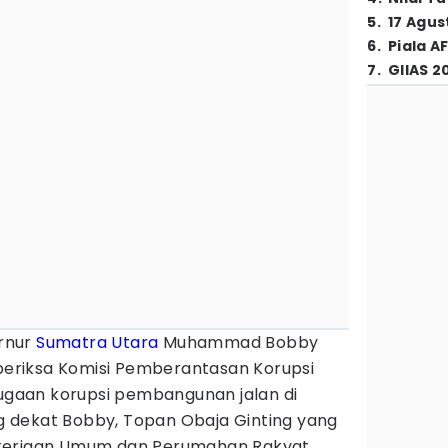
5
.
17 Agus
6
.
Piala A
7
.
GIIAS 2
rnur
Sumatra Utara
Muhammad Bobby
iperiksa Komisi Pemberantasan Korupsi
dugaan korupsi pembangunan jalan di
ang dekat Bobby, Topan Obaja Ginting yang
ekerjaan Umum dan Perumahan Rakyat