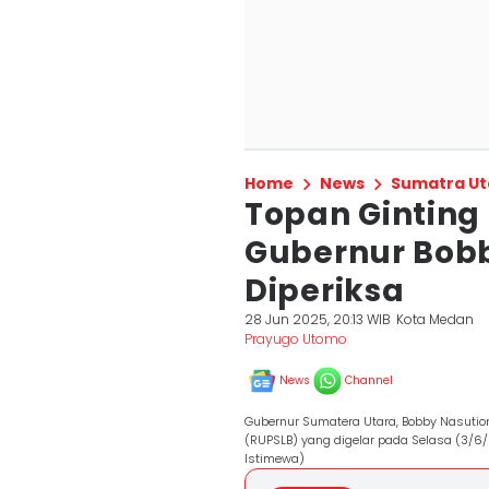
Home
News
Sumatra Ut
Topan Ginting
Gubernur Bobb
Diperiksa
28 Jun 2025, 20:13 WIB
Kota Medan
Prayugo Utomo
News
Channel
Gubernur Sumatera Utara, Bobby Nasut
(RUPSLB) yang digelar pada Selasa (3/6
Istimewa)