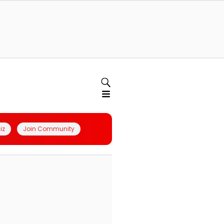
iz
Join Community