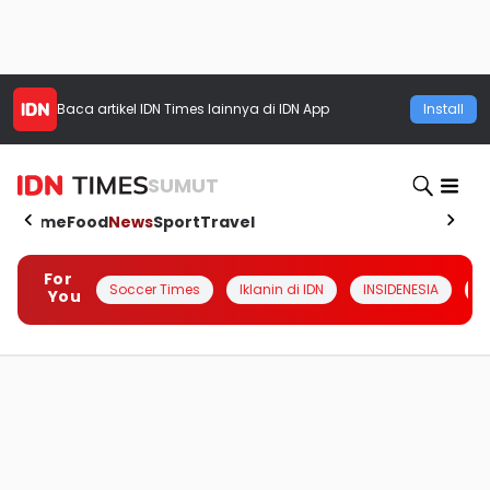
Baca artikel
IDN Times
lainnya di IDN App
Install
SUMUT
Home
Food
News
Sport
Travel
For
Soccer Times
Iklanin di IDN
INSIDENESIA
#
You