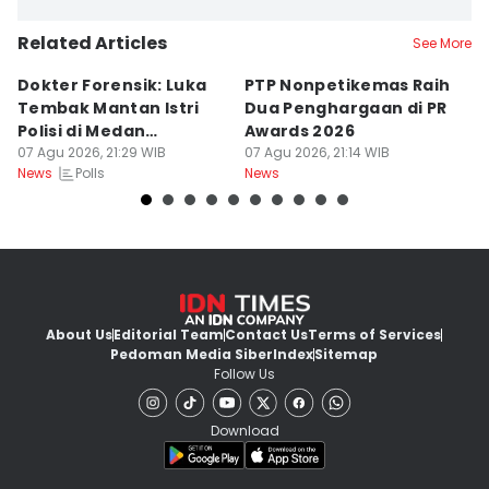
Related Articles
See More
Dokter Forensik: Luka
PTP Nonpetikemas Raih
E
Tembak Mantan Istri
Dua Penghargaan di PR
M
Polisi di Medan
Awards 2026
Sa
Berkarakter Tempel
07 Agu 2026, 21:29 WIB
07 Agu 2026, 21:14 WIB
07
Polls
News
News
Ne
About Us
Editorial Team
Contact Us
Terms of Services
Pedoman Media Siber
Index
Sitemap
Follow Us
Download