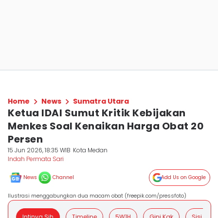
Home
News
Sumatra Utara
Ketua IDAI Sumut Kritik Kebijakan
Menkes Soal Kenaikan Harga Obat 20
Persen
15 Jun 2026, 18:35 WIB
Kota Medan
Indah Permata Sari
News
Channel
Add Us on Google
Ilustrasi menggabungkan dua macam obat (freepik.com/pressfoto)
Intinya Sih
Timeline
5W1H
Gini Kak
Sisi Posit