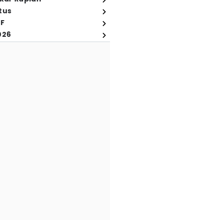
tus
FF
026