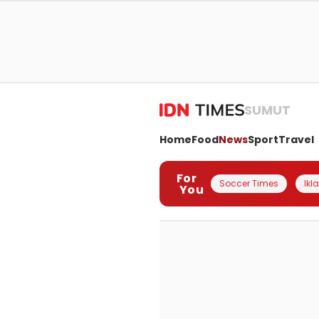
SUMUT
Home
Food
News
Sport
Travel
For
Soccer Times
Ikl
You