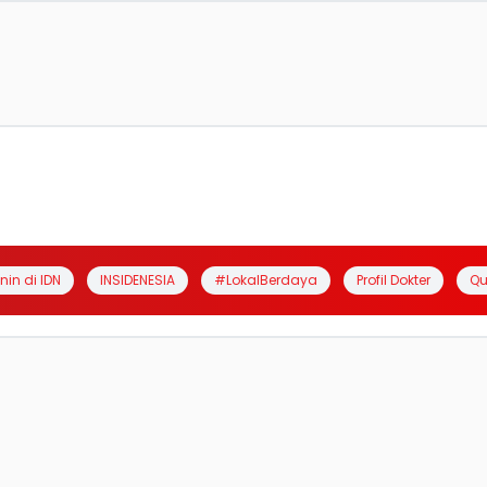
anin di IDN
INSIDENESIA
#LokalBerdaya
Profil Dokter
Qu