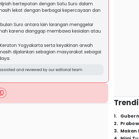
ijriah bertepatan dengan Satu Suro dalam
asih lekat dengan berbagai kepercayaan dan
 bulan Suro antara lain larangan menggelar
umah karena dianggap membawa kesialan atau
di Keraton Yogyakarta serta keyakinan arwah
masih dijalankan sebagian masyarakat sebagai
daya.
ssisted and reviewed by our editorial team.
Trendi
1
.
Gubern
2
.
Prabow
3
.
Makan B
4
.
Nilai T