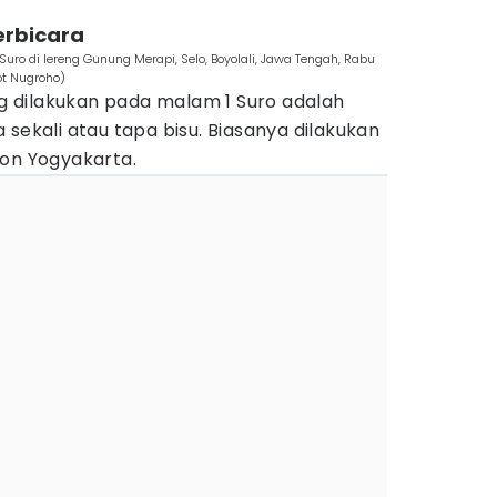
erbicara
uro di lereng Gunung Merapi, Selo, Boyolali, Jawa Tengah, Rabu
ot Nugroho)
ing dilakukan pada malam 1 Suro adalah
 sekali atau tapa bisu. Biasanya dilakukan
ton Yogyakarta.