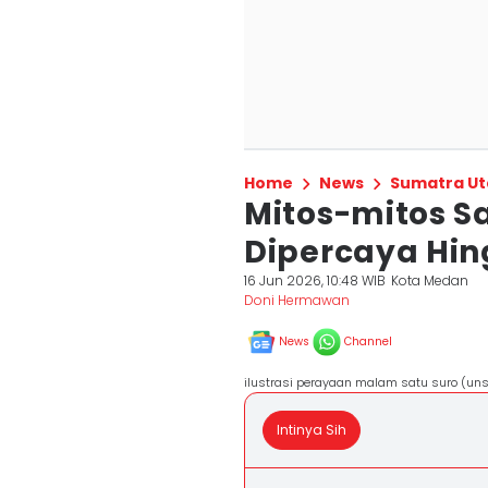
Home
News
Sumatra Ut
Mitos-mitos S
Dipercaya Hin
16 Jun 2026, 10:48 WIB
Kota Medan
Doni Hermawan
News
Channel
ilustrasi perayaan malam satu suro (u
Intinya Sih