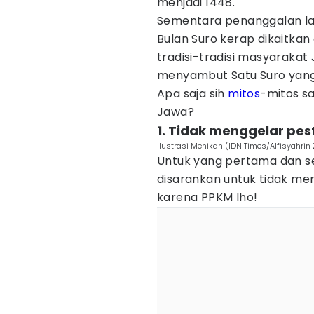
menjadi 1448.
Sementara penanggalan la
Bulan Suro kerap dikaitka
tradisi-tradisi masyaraka
menyambut Satu Suro yang 
Apa saja sih
mitos
-mitos s
Jawa?
1. Tidak menggelar pes
Ilustrasi Menikah (IDN Times/Alfisyahrin 
Untuk yang pertama dan se
disarankan untuk tidak me
karena PPKM lho!