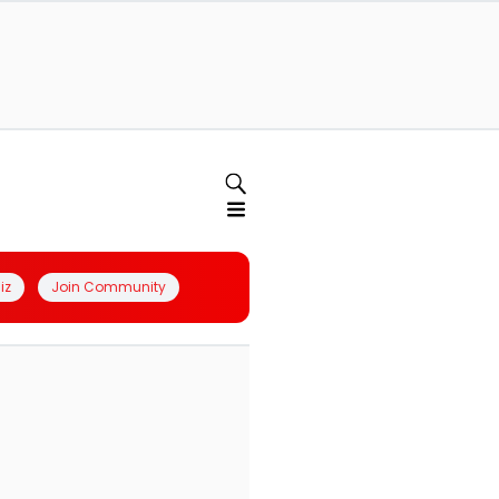
iz
Join Community