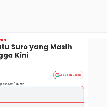
ara
atu Suro yang Masih
gga Kini
Add Us on Google
nsplash.com/Fauzan)