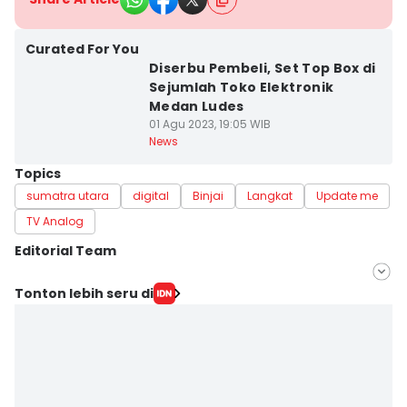
Curated For You
Diserbu Pembeli, Set Top Box di
Sejumlah Toko Elektronik
Medan Ludes
01 Agu 2023, 19:05 WIB
News
Topics
sumatra utara
digital
Binjai
Langkat
Update me
TV Analog
Editorial Team
Editor
Tonton lebih seru di
Bambang Suhandoko
Editor
Doni Hermawan