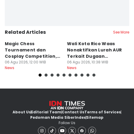
Related Articles
See More
Magic Chess
Wali Kota Rico Waas
B
Tournament dan
Nonaktifkan Lurah AUR
S
Cosplay Competition,
Terkait Dugaan
B
Catat Tanggalnya
06 Agu 2026, 12:00 WIB
Pungutan Liar
06 Agu 2026, 10:38 WIB
P
06
News
News
Ne
About Us
Editorial Team
Contact Us
Terms of Services
Pedoman Media Siber
Index
Sitemap
Follow Us