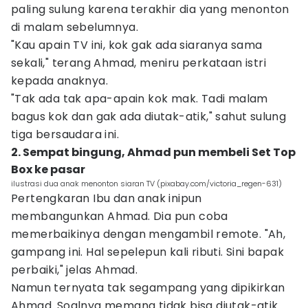
paling sulung karena terakhir dia yang menonton
di malam sebelumnya.
"Kau apain TV ini, kok gak ada siaranya sama
sekali," terang Ahmad, meniru perkataan istri
kepada anaknya.
"Tak ada tak apa-apain kok mak. Tadi malam
bagus kok dan gak ada diutak-atik," sahut sulung
tiga bersaudara ini.
2. Sempat bingung, Ahmad pun membeli Set Top
Box ke pasar
ilustrasi dua anak menonton siaran TV (pixabay.com/victoria_regen-631)
Pertengkaran Ibu dan anak inipun
membangunkan Ahmad. Dia pun coba
memerbaikinya dengan mengambil remote. "Ah,
gampang ini. Hal sepelepun kali ributi. Sini bapak
perbaiki," jelas Ahmad.
Namun ternyata tak segampang yang dipikirkan
Ahmad. Soalnya memang tidak bisa diutak-atik