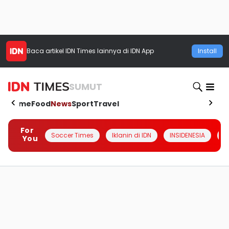
Baca artikel
IDN Times
lainnya di IDN App
Install
SUMUT
Home
Food
News
Sport
Travel
For
Soccer Times
Iklanin di IDN
INSIDENESIA
#
You