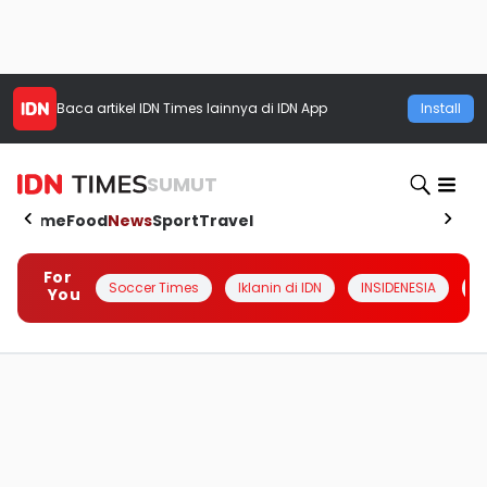
Baca artikel
IDN Times
lainnya di IDN App
Install
SUMUT
Home
Food
News
Sport
Travel
For
Soccer Times
Iklanin di IDN
INSIDENESIA
#
You