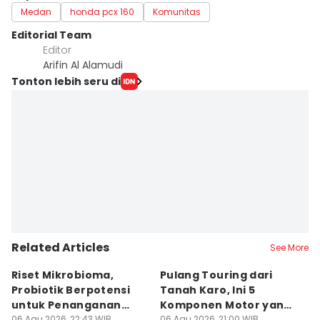
Medan
honda pcx 160
Komunitas
Editorial Team
Editor
Arifin Al Alamudi
Tonton lebih seru di
Related Articles
See More
Riset Mikrobioma,
Pulang Touring dari
M
Probiotik Berpotensi
Tanah Karo, Ini 5
W
untuk Penanganan
Komponen Motor yang
T
06 Agu 2026, 22:43 WIB
06 Agu 2026, 21:00 WIB
06