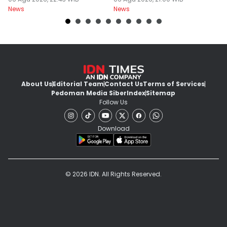
Jerawat
Wajib Dicek
K
News
News
Ne
About Us
Editorial Team
Contact Us
Terms of Services
Pedoman Media Siber
Index
Sitemap
Follow Us
Download
© 2026 IDN. All Rights Reserved.