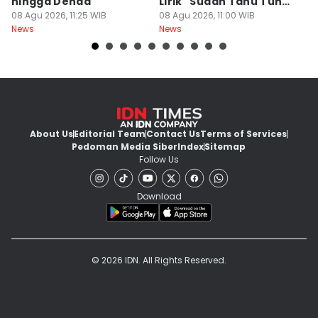
hingga Denda
Lirik "Sudah Tahu Tuhan
P
08 Agu 2026, 11:25 WIB
Kita Berbeda"
08 Agu 2026, 11:00 WIB
P
08
News
News
Ne
About Us
Editorial Team
Contact Us
Terms of Services
Pedoman Media Siber
Index
Sitemap
Follow Us
Download
© 2026 IDN. All Rights Reserved.