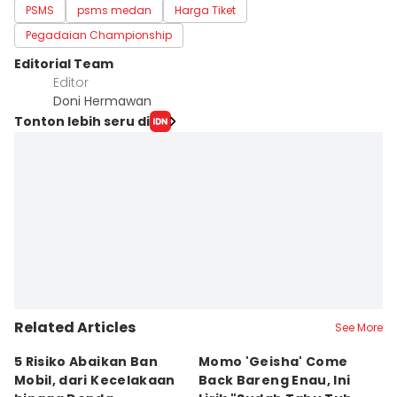
PSMS
psms medan
Harga Tiket
Pegadaian Championship
Editorial Team
Editor
Doni Hermawan
Tonton lebih seru di
Related Articles
See More
5 Risiko Abaikan Ban
Momo 'Geisha' Come
I
Mobil, dari Kecelakaan
Back Bareng Enau, Ini
K