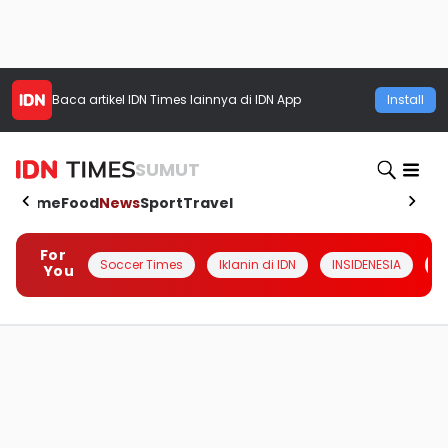
Baca artikel
IDN Times
lainnya di IDN App
Install
SUMUT
Home
Food
News
Sport
Travel
For
Soccer Times
Iklanin di IDN
INSIDENESIA
#
You