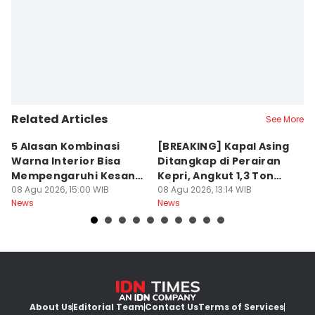
Doni Hermawan
Related Articles
See More
5 Alasan Kombinasi
[BREAKING] Kapal Asing
5
Warna Interior Bisa
Ditangkap di Perairan
M
Mempengaruhi Kesan
Kepri, Angkut 1,3 Ton
h
Mewah Mobil
08 Agu 2026, 15:00 WIB
Sabu
08 Agu 2026, 13:14 WIB
08
News
News
Ne
About Us
Editorial Team
Contact Us
Terms of Services