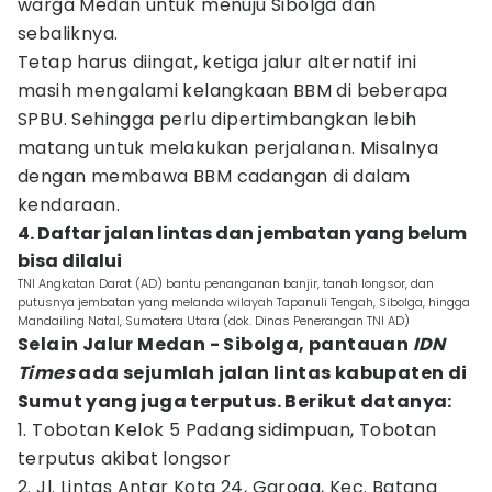
warga Medan untuk menuju Sibolga dan
sebaliknya.
Tetap harus diingat, ketiga jalur alternatif ini
masih mengalami kelangkaan BBM di beberapa
SPBU. Sehingga perlu dipertimbangkan lebih
matang untuk melakukan perjalanan. Misalnya
dengan membawa BBM cadangan di dalam
kendaraan.
4. Daftar jalan lintas dan jembatan yang belum
bisa dilalui
TNI Angkatan Darat (AD) bantu penanganan banjir, tanah longsor, dan
putusnya jembatan yang melanda wilayah Tapanuli Tengah, Sibolga, hingga
Mandailing Natal, Sumatera Utara (dok. Dinas Penerangan TNI AD)
Selain Jalur Medan - Sibolga, pantauan
IDN
Times
ada sejumlah jalan lintas kabupaten di
Sumut yang juga terputus. Berikut datanya:
1. Tobotan Kelok 5 Padang sidimpuan, Tobotan
terputus akibat longsor
2. Jl. Lintas Antar Kota 24, Garoga, Kec. Batang