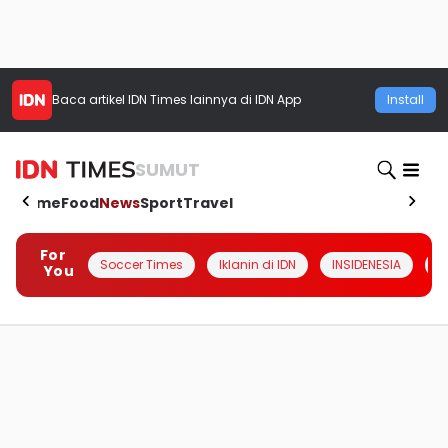
Baca artikel
IDN Times
lainnya di IDN App
Install
SUMUT
Home
Food
News
Sport
Travel
For
Soccer Times
Iklanin di IDN
INSIDENESIA
#
You