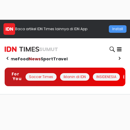
Baca artikel
IDN Times
lainnya di IDN App
Install
SUMUT
Home
Food
News
Sport
Travel
For
Soccer Times
Iklanin di IDN
INSIDENESIA
#
You