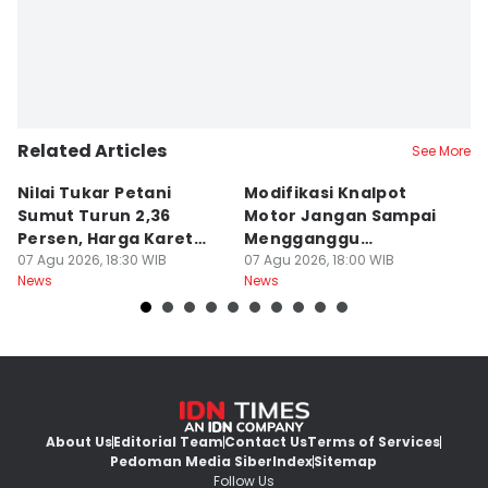
Related Articles
See More
Nilai Tukar Petani
Modifikasi Knalpot
U
Sumut Turun 2,36
Motor Jangan Sampai
K
Persen, Harga Karet
Mengganggu
L
Jadi Pemicu Utama
07 Agu 2026, 18:30 WIB
Pengendara Lain
07 Agu 2026, 18:00 WIB
07
News
News
Ne
About Us
Editorial Team
Contact Us
Terms of Services
Pedoman Media Siber
Index
Sitemap
Follow Us