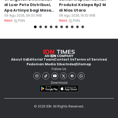
di Luar Peta Distribusi,
Produksi Kelapa Rp2 M
L
Apa Artinya bagi Masa
di Nias Utara
S
Depan Konservasi?
09 Agu 2026, 06:00 WIB
08 Agu 2026, 19:30 WIB
T
08
Polls
Polls
News
News
Ne
About Us
Editorial Team
Contact Us
Terms of Services
Pedoman Media Siber
Index
Sitemap
Follow Us
Download
© 2026 IDN. All Rights Reserved.