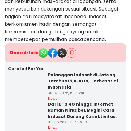
dan kebutuhan masyarakat di lapangan, serta
menyesuaikan dukungan sesuai situasi. Sebagai
bagian dari masyarakat Indonesia, Indosat
berkomitmen hadir dengan semangat
kemanusiaan dan gotong royong untuk
mempercepat pemulihan pascabencana.
Share Article
Curated For You
Pelanggan Indosat di Jateng
Tembus 15,4 Juta, Terbesar di
Indonesia
30 Okt 2025, 19:18 WIB
News
Dari BTS 4G hingga Internet
Rumah Nirkabel, Begini Cara
Indosat Dorong Konektivitas
dan Ekonomi di Jateng DIY
16 Jun 2025, 15:45 WIB
News