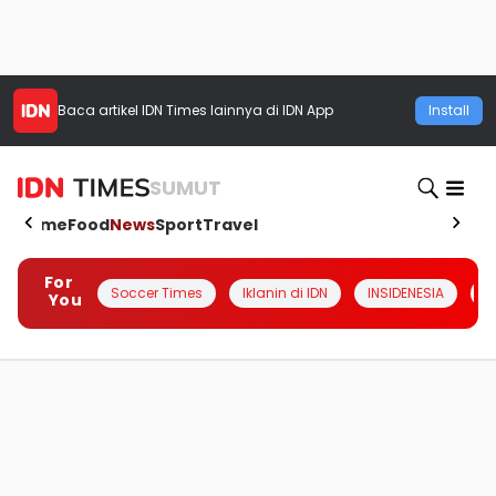
Baca artikel
IDN Times
lainnya di IDN App
Install
SUMUT
Home
Food
News
Sport
Travel
For
Soccer Times
Iklanin di IDN
INSIDENESIA
#
You