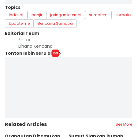
Topics
Indosat
banjir
jaringan internet
sumatera
sumatera u
Update me
Bencana Sumatra
Editorial Team
Editor
Dhana Kencana
Tonton lebih seru di
Related Articles
See More
Orangutan Ditemukan
Sumut Siapkan Rumah
H