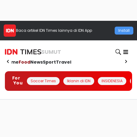
Baca artikel
IDN Times
lainnya di IDN App
Install
SUMUT
Home
Food
News
Sport
Travel
For
Soccer Times
Iklanin di IDN
INSIDENESIA
#
You