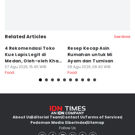
Related Articles
See More
4 Rekomendasi Toko
Resep Kecap Asin
R
Kue Lapis Legit di
Rumahan untuk Mi
B
Medan, Oleh-oleh Khas
Ayam dan Tumisan
L
Sumut
07 Agu 2026, 15:45 WIB
06 Agu 2026, 08:40 WIB
05
Food
Food
Fo
About Us
Editorial Team
Contact Us
Terms of Services
Pedoman Media Siber
Index
Sitemap
Follow Us