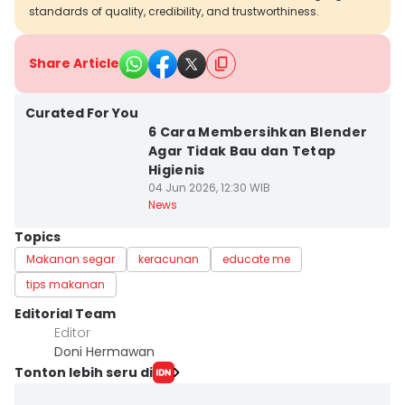
standards of quality, credibility, and trustworthiness.
Share Article
Curated For You
6 Cara Membersihkan Blender
Agar Tidak Bau dan Tetap
Higienis
04 Jun 2026, 12:30 WIB
News
Topics
Makanan segar
keracunan
educate me
tips makanan
Editorial Team
Editor
Doni Hermawan
Tonton lebih seru di