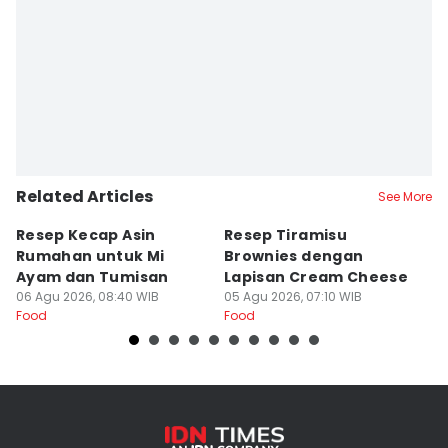
Related Articles
See More
Resep Kecap Asin
Resep Tiramisu
5
Rumahan untuk Mi
Brownies dengan
S
Ayam dan Tumisan
Lapisan Cream Cheese
P
06 Agu 2026, 08:40 WIB
05 Agu 2026, 07:10 WIB
04
Food
Food
Fo