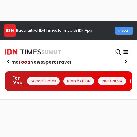
Baca artikel
IDN Times
lainnya di IDN App
Install
SUMUT
Home
Food
News
Sport
Travel
For
Soccer Times
Iklanin di IDN
INSIDENESIA
#
You