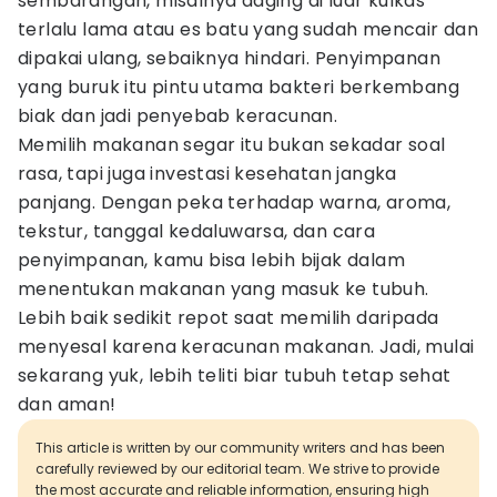
sembarangan, misalnya daging di luar kulkas
terlalu lama atau es batu yang sudah mencair dan
dipakai ulang, sebaiknya hindari. Penyimpanan
yang buruk itu pintu utama bakteri berkembang
biak dan jadi penyebab keracunan.
Memilih makanan segar itu bukan sekadar soal
rasa, tapi juga investasi kesehatan jangka
panjang. Dengan peka terhadap warna, aroma,
tekstur, tanggal kedaluwarsa, dan cara
penyimpanan, kamu bisa lebih bijak dalam
menentukan makanan yang masuk ke tubuh.
Lebih baik sedikit repot saat memilih daripada
menyesal karena keracunan makanan. Jadi, mulai
sekarang yuk, lebih teliti biar tubuh tetap sehat
dan aman!
This article is written by our community writers and has been
carefully reviewed by our editorial team. We strive to provide
the most accurate and reliable information, ensuring high