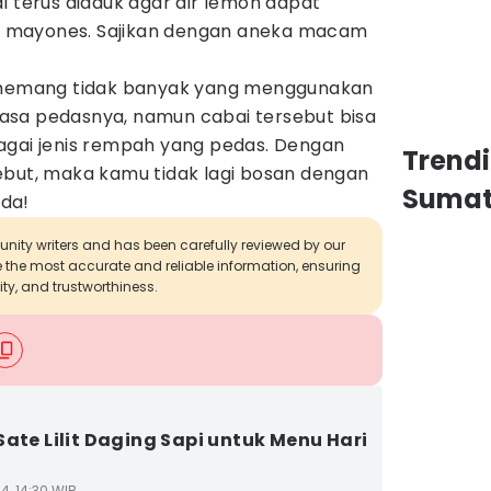
l terus diaduk agar air lemon dapat
 mayones. Sajikan dengan aneka macam
t memang tidak banyak yang menggunakan
asa pedasnya, namun cabai tersebut bisa
agai jenis rempah yang pedas. Dengan
Trend
ebut, maka kamu tidak lagi bosan dengan
Sumat
ada!
munity writers and has been carefully reviewed by our
de the most accurate and reliable information, ensuring
ity, and trustworthiness.
Sate Lilit Daging Sapi untuk Menu Hari
4, 14:30 WIB