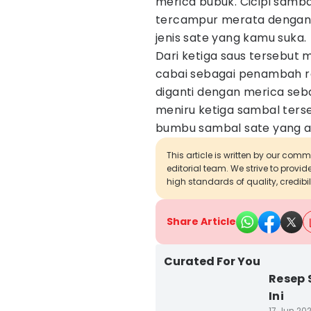
merica bubuk. Cicipi samba
tercampur merata dengan
jenis sate yang kamu suka.
Dari ketiga saus tersebu
cabai sebagai penambah r
diganti dengan merica seb
meniru ketiga sambal ters
bumbu sambal sate yang 
This article is written by our com
editorial team. We strive to provi
high standards of quality, credibil
Share Article
Curated For You
Resep 
Ini
17 Jun 202