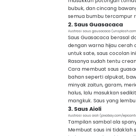
masukkan potongan tomat,
bubuk, dan cincang bawan
semua bumbu tercampur rat
2. Saus Guasacaca
ilustrasi saus gausacaca (unsplash.co
Saus Guasacaca berasal dar
dengan warna hijau cerah d
untuk sate, saus cocolan ini
Rasanya sudah tentu cream
Cara membuat saus guas
bahan seperti alpukat, baw
minyak zaitun, garam, meri
halus, lalu masukkan sedik
mangkuk. Saus yang lembut,
3. Saus Aioli
ilustrasi saus aioli (pixabay.com/epicant
Tampilan sambal ala spanyo
Membuat saus ini tidaklah 