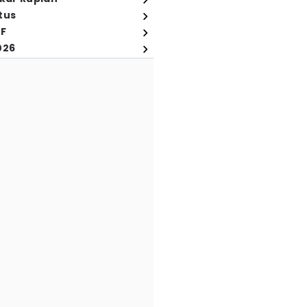
tus
FF
026