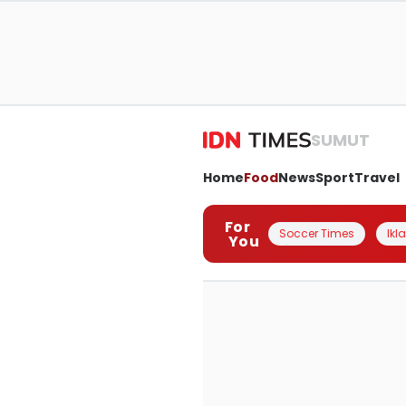
SUMUT
Home
Food
News
Sport
Travel
For
Soccer Times
Ikl
You