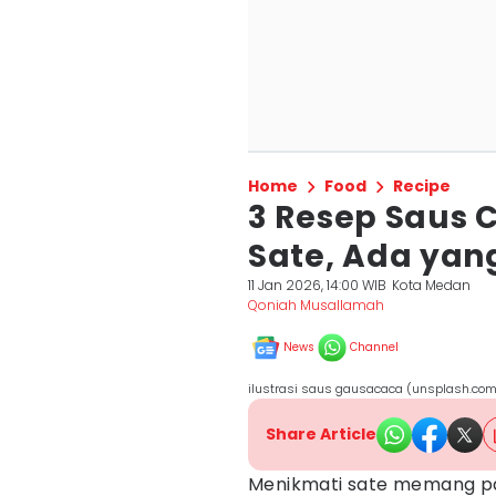
Home
Food
Recipe
3 Resep Saus 
Sate, Ada yan
11 Jan 2026, 14:00 WIB
Kota Medan
Qoniah Musallamah
News
Channel
ilustrasi saus gausacaca (unsplash.co
Share Article
Menikmati sate memang pa