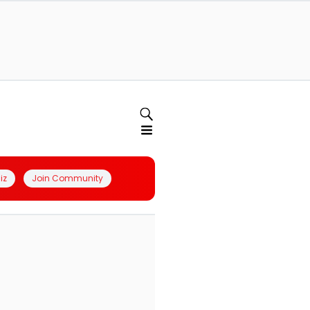
iz
Join Community