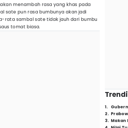
 akan menambah rasa yang khas pada
l sate pun rasa bumbunya akan jadi
ta-rata sambal sate tidak jauh dari bumbu
saus tomat biasa.
Trendi
1
.
Gubern
2
.
Prabow
3
.
Makan B
4
.
Nilai T