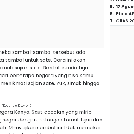
5
.
17 Agus
6
.
Piala A
7
.
GIIAS 2
neka sambal-sambal tersebut ada
a sambal untuk sate. Cara ini akan
ti sajian sate. Berikut ini ada tiga
dari beberapa negara yang bisa kamu
enikmati sajian sate. Yuk, simak hingga
m/Keesha's Kitchen)
egara Kenya. Saus cocolan yang mirip
g segar dengan potongan tomat hijau dan
h. Menyajikan sambal ini tidak memakai