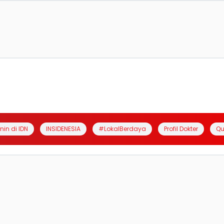
anin di IDN
INSIDENESIA
#LokalBerdaya
Profil Dokter
Qu