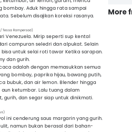
 ketumbar, air lemon, garam, merica
g bombay. Aduk hingga rata sampai
More 
a. Sebelum disajikan koreksi rasanya.
m/ Tessa Rampersad)
i Venezuela. Mirip seperti sup kental
ari campuran seledri dan alpukat. Selain
 bisa untuk selai roti tawar Ketika sarapan.
y dan gurih.
acaca adalah dengan memasukkan semua
ang bombay, paprika hijau, bawang putih,
ca bubuk, dan air lemon. Blender hingga
it aun ketumbar. Lalu tuang dalam
 gurih, dan segar siap untuk dinikmati.
us)
l ini cenderung saus margarin yang gurih.
sulit, namun bukan berasal dari bahan-