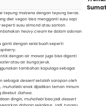
Sumat
si tepung maizena dengan tepung beras.
ng diet vegan bisa mengganti susu sapi
y
seperti susu almond atau santan.
mbahakan
heavy cream
ke dalam adonan
 ganti dengan selai buah seperti
spberry.
tik dengan air mawar juga bisa diganti
water
atau air bunga jeruk.
ggunakan tambahan kapulaga sebagai
an sebagai
dessert
setalah sarapan oleh
u,
muhallebi
enak dijadikan teman minum
g disebut
Gahwa.
daan dingin,
muhallebi
bisa jadi
dessert
segarkan dahaga sekaligus. Jadi, tunggu