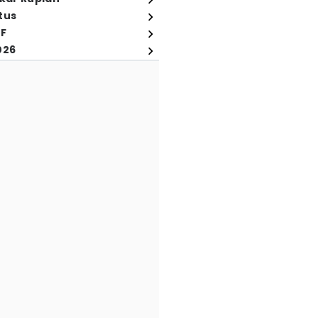
tus
FF
026