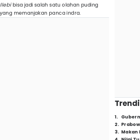
lebi
bisa jadi salah satu olahan puding
yang memanjakan panca indra.
Trendi
1
.
Gubern
2
.
Prabow
3
.
Makan B
4
.
Nilai T