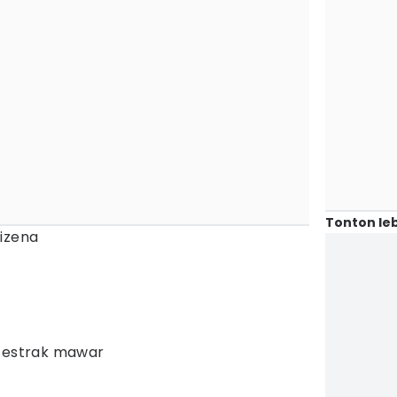
Tonton leb
izena
u estrak mawar