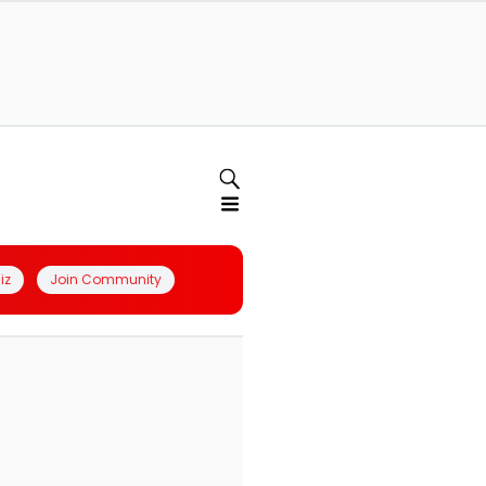
iz
Join Community