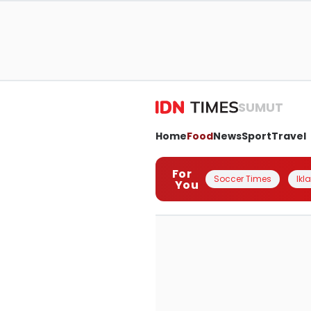
SUMUT
Home
Food
News
Sport
Travel
For
Soccer Times
Ikl
You