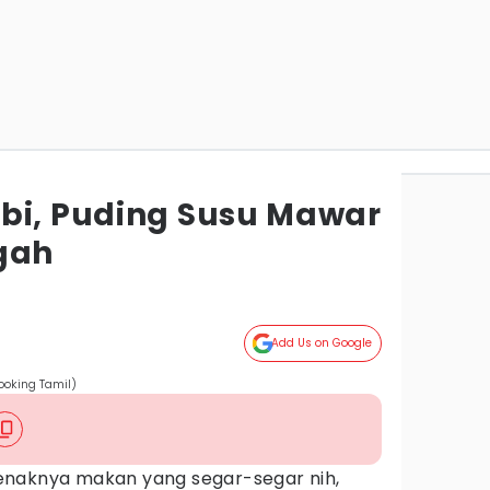
bi, Puding Susu Mawar
ngah
Add Us on Google
ooking Tamil)
enaknya makan yang segar-segar nih,