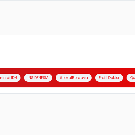
anin di IDN
INSIDENESIA
#LokalBerdaya
Profil Dokter
Qu