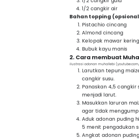
1/2 cangkir gula
1/2 cangkir air
Bahan topping (opsional
Pistachio cincang
Almond cincang
Kelopak mawar kerin
Bubuk kayu manis
2. Cara membuat Muhal
ilustrasi adonan muhallebi (youtube.com
Larutkan tepung maiz
cangkir susu.
Panaskan 4,5 cangkir 
menjadi larut.
Masukkan laruran mai
agar tidak menggumpa
Aduk adonan puding hi
5 menit pengadukan s
Angkat adonan puding 