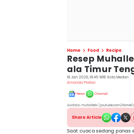
Home
Food
Recipe
Resep Muhalle
ala Timur Te
18 Jan 2026, 18:45 WIB
Kota Medan
Amanda Pratiwi
News
Channel
ilustrasi muhallebi (youtube.com/HomeC
Share Article
Saat cuaca sedang panas 