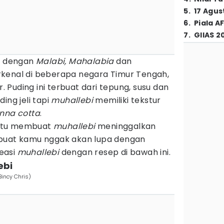
5
.
17 Agus
6
.
Piala A
7
.
GIIAS 2
ga dengan
Malabi, Mahalabia
dan
rkenal di beberapa negara Timur Tengah,
r. Puding ini terbuat dari tepung, susu dan
ing jeli tapi
muhallebi
memiliki tekstur
nna cotta
.
ntu membuat
muhallebi
meninggalkan
 buat kamu nggak akan lupa dengan
reasi
muhallebi
dengan resep di bawah ini.
ebi
Bincy Chris)