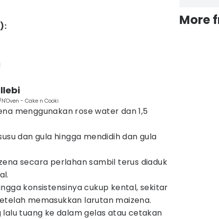
More 
):
g
lebi
/N'Oven - Cake n Cooki
ena menggunakan rose water dan 1,5
susu dan gula hingga mendidih dan gula
zena secara perlahan sambil terus diaduk
l.
ngga konsistensinya cukup kental, sekitar
etelah memasukkan larutan maizena.
lalu tuang ke dalam gelas atau cetakan