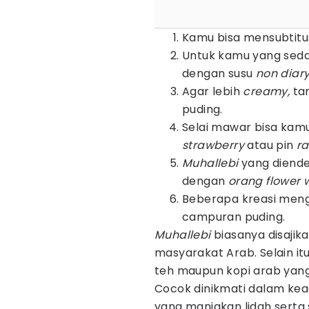
Kamu bisa mensubtitu
Untuk kamu yang seda
dengan susu
non diar
Agar lebih
creamy,
ta
puding.
Selai mawar bisa kamu
strawberry
atau pin
ra
Muhallebi
yang dienden
dengan
orang flower 
Beberapa kreasi men
campuran puding.
Muhallebi
biasanya disajik
masyarakat Arab. Selain it
teh maupun kopi arab yan
Cocok dinikmati dalam kea
yang manjakan lidah serta 