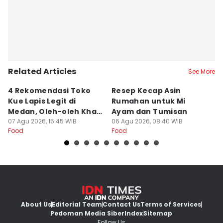
Related Articles
See More
4 Rekomendasi Toko
Resep Kecap Asin
R
Kue Lapis Legit di
Rumahan untuk Mi
B
Medan, Oleh-oleh Khas
Ayam dan Tumisan
L
Sumut
07 Agu 2026, 15:45 WIB
06 Agu 2026, 08:40 WIB
05
Food
Food
Fo
About Us
Editorial Team
Contact Us
Terms of Services
Pedoman Media Siber
Index
Sitemap
Follow Us