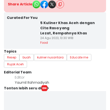
Share Article
Curated For You
5 Kuliner Khas Aceh dengan
Cita Rasa yang
Lezat, Rempahnya Khas
24 Agu 2023, 13:30 WIB
Food
Topics
Resep
buah
kuliner nusantara
Educate me
Rujak Aceh
Editorial Team
Editor
Yaumil Rahmadiyah
Tonton lebih seru di