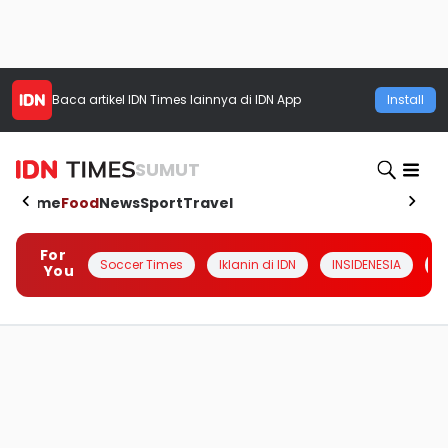
Baca artikel
IDN Times
lainnya di IDN App
Install
SUMUT
Home
Food
News
Sport
Travel
For
Soccer Times
Iklanin di IDN
INSIDENESIA
#
You