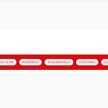
anin di IDN
INSIDENESIA
#LokalBerdaya
Profil Dokter
Qu