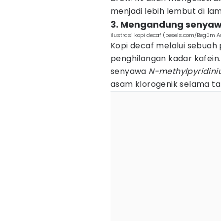
menjadi lebih lembut di la
3. Mengandung senyaw
ilustrasi kopi decaf (pexels.com/Begüm Ar
Kopi decaf melalui sebua
penghilangan kadar kafein
senyawa
N-methylpyridin
asam klorogenik selama t