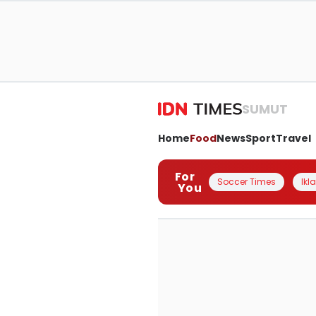
SUMUT
Home
Food
News
Sport
Travel
For
Soccer Times
Ikl
You