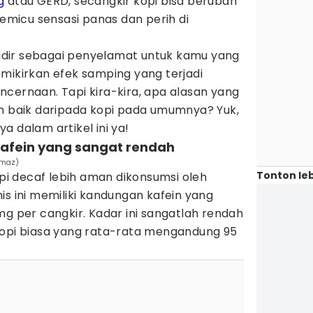
g
atau GERD, secangkir kopi bisa berubah
micu sensasi panas dan perih di
 hadir sebagai penyelamat untuk kamu yang
mikirkan efek samping yang terjadi
cernaan. Tapi kira-kira, apa alasan yang
ih baik daripada kopi pada umumnya? Yuk,
a dalam artikel ini ya!
kafein yang sangat rendah
lmaz)
Tonton leb
i decaf lebih aman dikonsumsi oleh
is ini memiliki kandungan kafein yang
mg per cangkir. Kadar ini sangatlah rendah
kopi biasa yang rata-rata mengandung 95