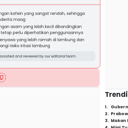
ngan kafein yang sangat rendah, sehingga
nderita maag
ngan asam yang lebih kecil dibandingkan
 tetap perlu diperhatikan penggunaannya
enyawa yang lebih ramah di lambung dan
i risiko iritasi lambung
ssisted and reviewed by our editorial team.
Trendi
1
.
Gubern
2
.
Prabow
3
.
Makan B
4
.
Nilai T