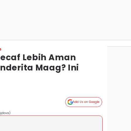
e
Decaf Lebih Aman
nderita Maag? Ini
Add Us on Google
ajdova)