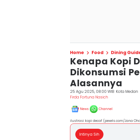
Home
Food
Dining Guid
Kenapa Kopi 
Dikonsumsi Pe
Alasannya
25 Agu 2025, 08:00 WIB
Kota Medan
Firda Fortuna Nasich
News
Channel
ilustrasi kopi decaf (pexels.com/Jana Oh
Intinya Sih