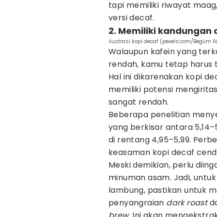
tapi memiliki riwayat maa
versi decaf.
2. Memiliki kandungan 
ilustrasi kopi decaf (pexels.com/Begüm Ar
Walaupun kafein yang terk
rendah, kamu tetap harus
Hal ini dikarenakan kopi 
memiliki potensi mengirit
sangat rendah.
Beberapa penelitian meny
yang berkisar antara 5,14–
di rentang 4,95–5,99. Per
keasaman kopi decaf cend
Meski demikian, perlu diin
minuman asam. Jadi, untuk
lambung, pastikan untuk me
penyangraian
dark roast
d
brew
. Ini akan mengekstrak