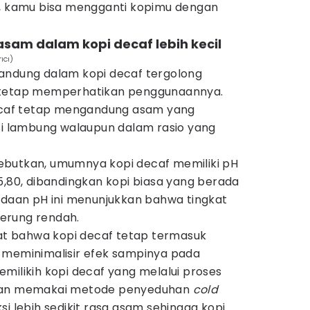
g, kamu bisa mengganti kopimu dengan
asam dalam kopi decaf lebih kecil
ıcı)
andung dalam kopi decaf tergolong
 tetap memperhatikan penggunaannya.
decaf tetap mengandung asam yang
asi lambung walaupun dalam rasio yang
ebutkan, umumnya kopi decaf memiliki pH
5,80, dibandingkan kopi biasa yang berada
bedaan pH ini menunjukkan bahwa tingkat
erung rendah.
gat bahwa kopi decaf tetap termasuk
 meminimalisir efek sampinya pada
milikih kopi decaf yang melalui proses
an memakai metode penyeduhan
cold
si lebih sedikit rasa asam sehingga kopi