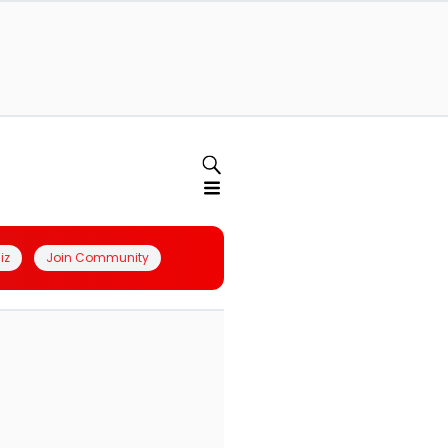
iz
Join Community