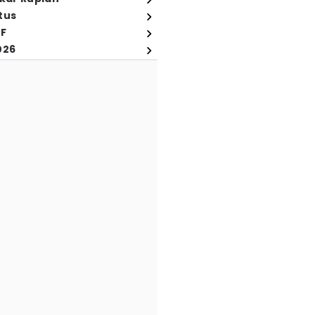
tus
FF
026