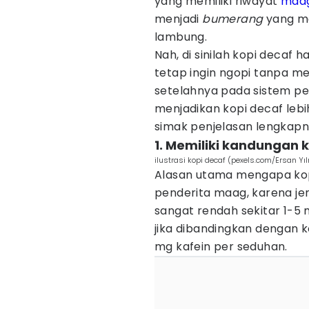
yang memiliki riwayat
maa
menjadi
bumerang
yang me
lambung.
Nah, di sinilah kopi decaf
tetap ingin ngopi tanpa me
setelahnya pada sistem pen
menjadikan kopi decaf leb
simak penjelasan lengkapny
1. Memiliki kandungan 
ilustrasi kopi decaf (pexels.com/Ersan Yı
Alasan utama mengapa kop
penderita maag, karena jen
sangat rendah sekitar 1-5 
jika dibandingkan dengan 
mg kafein per seduhan.