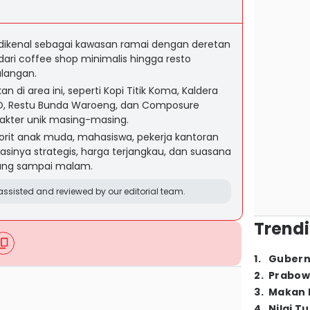
dikenal sebagai kawasan ramai dengan deretan
ari coffee shop minimalis hingga resto
langan.
 di area ini, seperti Kopi Titik Koma, Kaldera
CO, Restu Bunda Waroeng, dan Composure
akter unik masing-masing.
avorit anak muda, mahasiswa, pekerja kantoran
asinya strategis, harga terjangkau, dan suasana
iang sampai malam.
ssisted and reviewed by our editorial team.
Trendi
1
.
Gubern
2
.
Prabow
3
.
Makan B
4
.
Nilai T