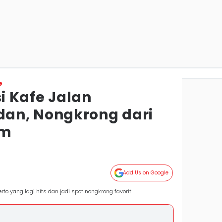
e
 Kafe Jalan
an, Nongkrong dari
am
Add Us on Google
erto yang lagi hits dan jadi spot nongkrong favorit.