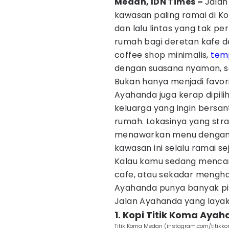
Medan, IDN Times –
Jalan
kawasan paling ramai di Ko
dan lalu lintas yang tak per
rumah bagi deretan kafe d
coffee shop minimalis,
tem
dengan suasana nyaman, se
Bukan hanya menjadi favori
Ayahanda juga kerap dipili
keluarga yang ingin bersant
rumah. Lokasinya yang stra
menawarkan menu dengan 
kawasan ini selalu ramai s
Kalau kamu sedang mencar
cafe, atau sekadar mengh
Ayahanda punya banyak pili
Jalan Ayahanda yang laya
1. Kopi Titik Koma Aya
Titik Koma Medan (instagram.com/titikk