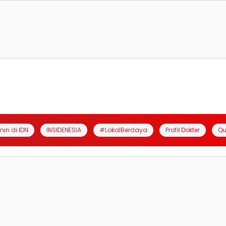
anin di IDN
INSIDENESIA
#LokalBerdaya
Profil Dokter
Qu