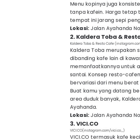
Menu kopinya juga konsiste
tanpa kafein. Harga tetap
tempat ini jarang sepi pen
Lokasi:
Jalan Ayahanda No.
2. Kaldera Toba & Rest
Kaldera Toba & Resto Cafe (instagram.co
Kaldera Toba merupakan sal
dibanding kafe lain di kaw
memanfaatkannya untuk aca
santai. Konsep resto-cafe
bervariasi dari menu berat
Buat kamu yang datang be
area duduk banyak, Kaldera 
Ayahanda.
Lokasi:
Jalan Ayahanda No.
3. VICI.CO
VICI.CO(instagram.com/vici.co_)
VICI.CO termasuk kafe kec