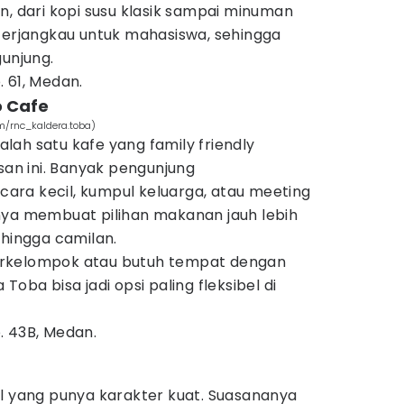
n, dari kopi susu klasik sampai minuman
 terjangkau untuk mahasiswa, sehingga
gunjung.
 61, Medan.
o Cafe
m/rnc_kaldera.toba)
ah satu kafe yang family friendly
asan ini. Banyak pengunjung
ra kecil, kumpul keluarga, atau meeting
nya membuat pilihan makanan jauh lebih
 hingga camilan.
rkelompok atau butuh tempat dengan
Toba bisa jadi opsi paling fleksibel di
 43B, Medan.
il yang punya karakter kuat. Suasananya