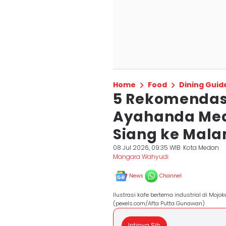
Home
Food
Dining Guid
5 Rekomendasi
Ayahanda Med
Siang ke Mal
08 Jul 2026, 09:35 WIB
Kota Medan
Mangara Wahyudi
News
Channel
Ilustrasi kafe bertema industrial di Mojok
(pexels.com/Afta Putta Gunawan)
Intinya Sih