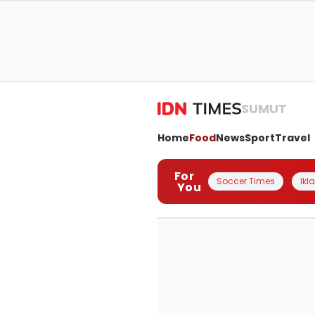
SUMUT
Home
Food
News
Sport
Travel
For
Soccer Times
Ikl
You