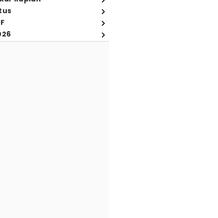
tus
FF
026