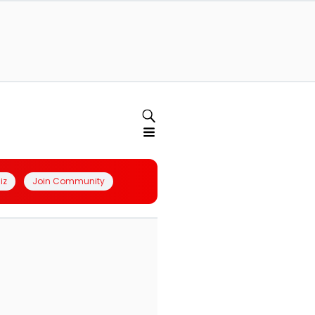
iz
Join Community