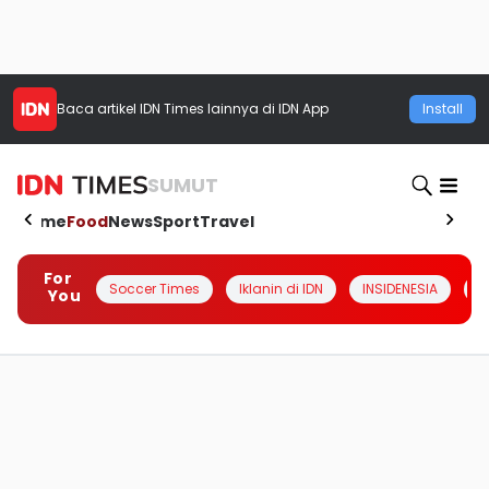
Baca artikel
IDN Times
lainnya di IDN App
Install
SUMUT
Home
Food
News
Sport
Travel
For
Soccer Times
Iklanin di IDN
INSIDENESIA
#
You