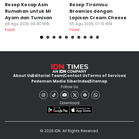
Resep Kecap Asin
Resep Tiramisu
5
Rumahan untuk Mi
Brownies dengan
S
Ayam dan Tumisan
Lapisan Cream Cheese
P
06 Agu 2026, 08:40 WIB
05 Agu 2026, 07:10 WIB
04
Food
Food
Fo
About Us
Editorial Team
Contact Us
Terms of Services
Pedoman Media Siber
Index
Sitemap
Follow Us
Download
© 2026 IDN. All Rights Reserved.