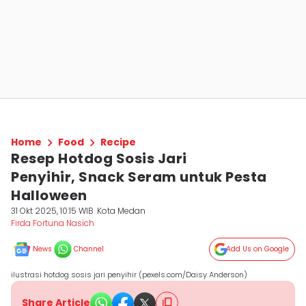
Home
Food
Recipe
Resep Hotdog Sosis Jari
Penyihir, Snack Seram untuk Pesta
Halloween
31 Okt 2025, 10:15 WIB
Kota Medan
Firda Fortuna Nasich
News
Channel
Add Us on Google
ilustrasi hotdog sosis jari penyihir (pexels.com/Daisy Anderson)
Share Article