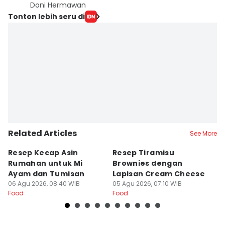
Doni Hermawan
Tonton lebih seru di
Related Articles
See More
Resep Kecap Asin
Resep Tiramisu
5
Rumahan untuk Mi
Brownies dengan
S
Ayam dan Tumisan
Lapisan Cream Cheese
P
06 Agu 2026, 08:40 WIB
05 Agu 2026, 07:10 WIB
04
Food
Food
Fo