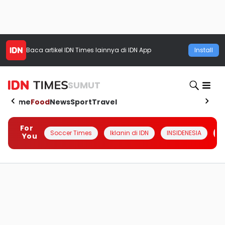
Baca artikel
IDN Times
lainnya di IDN App
Install
SUMUT
Home
Food
News
Sport
Travel
For
Soccer Times
Iklanin di IDN
INSIDENESIA
#
You