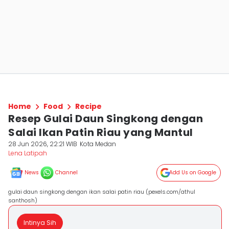
Home
Food
Recipe
Resep Gulai Daun Singkong dengan
Salai Ikan Patin Riau yang Mantul
28 Jun 2026, 22:21 WIB
Kota Medan
Lena Latipah
News
Channel
Add Us on Google
gulai daun singkong dengan ikan salai patin riau (pexels.com/athul
santhosh)
Intinya Sih