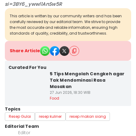
si=3BY6_ywwl1AnSw5R
This article is written by our community writers and has been
carefully reviewed by our editorial team. We strive to provide
the most accurate and reliable information, ensuring high
standards of quality, credibility, and trustworthiness.
Share Article
Curated For You
5 Tips Mengolah Cengkeh agar
Tak Mendominasi Rasa
Masakan
27 Jun 2026, 18:30 WIB
Food
Topics
Resep Gulai
resep kuliner
resep makan siang
Editorial Team
Editor