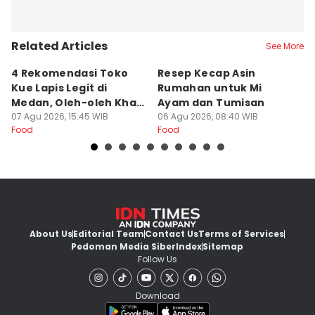
Related Articles
See More
4 Rekomendasi Toko
Resep Kecap Asin
R
Kue Lapis Legit di
Rumahan untuk Mi
B
Medan, Oleh-oleh Khas
Ayam dan Tumisan
L
Sumut
07 Agu 2026, 15:45 WIB
06 Agu 2026, 08:40 WIB
05
Food
Food
Fo
About Us
Editorial Team
Contact Us
Terms of Services
Pedoman Media Siber
Index
Sitemap
Follow Us
Download