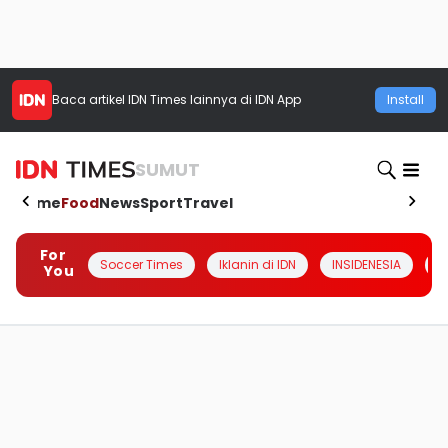
Baca artikel
IDN Times
lainnya di IDN App
Install
SUMUT
Home
Food
News
Sport
Travel
For
Soccer Times
Iklanin di IDN
INSIDENESIA
#
You