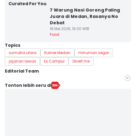
Curated For You
7 Warung Nasi Goreng Paling
Juara di Medan, Rasanya No
Debat
18 Mei 2026, 19:00 WIB
Food
Topics
sumatra utara
Kuliner Medan
minuman segar
jajanan lawas
Es Campur
Divert me
Editorial Team
Editor
Tonton lebih seru di
Doni Hermawan
Editor
Indah Permatasari