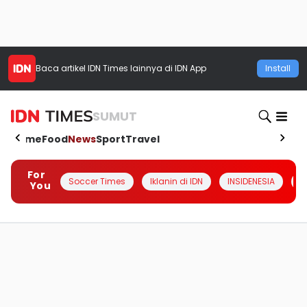
Baca artikel
IDN Times
lainnya di IDN App
Install
SUMUT
Home
Food
News
Sport
Travel
For
Soccer Times
Iklanin di IDN
INSIDENESIA
#
You