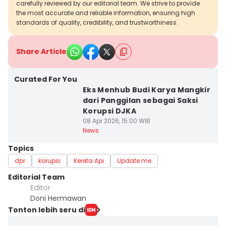
carefully reviewed by our editorial team. We strive to provide
the most accurate and reliable information, ensuring high
standards of quality, credibility, and trustworthiness.
Share Article
Curated For You
Eks Menhub Budi Karya Mangkir
dari Panggilan sebagai Saksi
Korupsi DJKA
08 Apr 2026, 15:00 WIB
News
Topics
dpr
korupsi
Kereta Api
Update me
Editorial Team
Editor
Doni Hermawan
Tonton lebih seru di