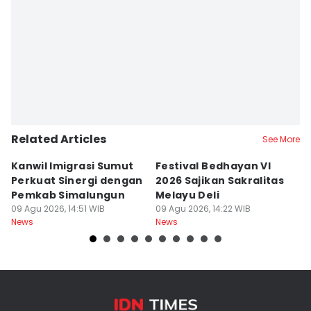
Related Articles
See More
Kanwil Imigrasi Sumut
Festival Bedhayan VI
O
Perkuat Sinergi dengan
2026 Sajikan Sakralitas
di
Pemkab Simalungun
Melayu Deli
A
09 Agu 2026, 14:51 WIB
09 Agu 2026, 14:22 WIB
D
09
News
News
Ne