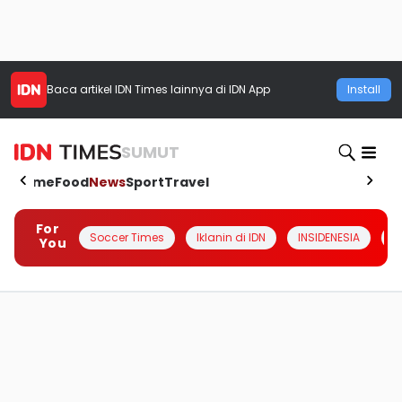
Baca artikel
IDN Times
lainnya di IDN App
Install
SUMUT
Home
Food
News
Sport
Travel
For
Soccer Times
Iklanin di IDN
INSIDENESIA
#
You