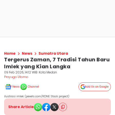
Home
News
Sumatra Utara
Tergerus Zaman, 7 Tradisi Tahun Baru
Imlek yang Kian Langka
09 Feb 2026, 14:12 WIB
Kota Medan
Prayugo Utomo
News
Channel
Add Us on Google
ilustrasi imlek (pexels.com/RDNE Stock project)
Share Article