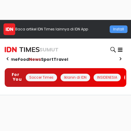
Baca artikel
IDN Times
lainnya di IDN App
Install
SUMUT
Home
Food
News
Sport
Travel
For
Soccer Times
Iklanin di IDN
INSIDENESIA
#
You