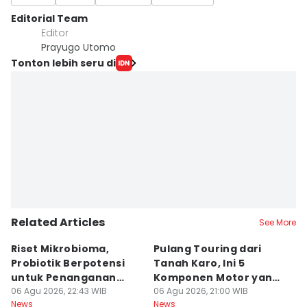
Editorial Team
Editor
Prayugo Utomo
Tonton lebih seru di
Related Articles
See More
Riset Mikrobioma,
Pulang Touring dari
M
Probiotik Berpotensi
Tanah Karo, Ini 5
W
untuk Penanganan
Komponen Motor yang
T
Jerawat
06 Agu 2026, 22:43 WIB
Wajib Dicek
06 Agu 2026, 21:00 WIB
K
06
News
News
Ne