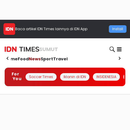
Baca artikel
IDN Times
lainnya di IDN App
Install
SUMUT
Home
Food
News
Sport
Travel
For
Soccer Times
Iklanin di IDN
INSIDENESIA
#
You