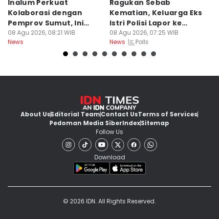
Inalum Perkuat
Ragukan Sebab
D
Kolaborasi dengan
Kematian, Keluarga Eks
T
Pemprov Sumut, Ini
Istri Polisi Lapor ke
Po
Programnya
08 Agu 2026, 08:21 WIB
Polda
08 Agu 2026, 07:25 WIB
B
07
Polls
News
News
Ne
About Us
Editorial Team
Contact Us
Terms of Services
Pedoman Media Siber
Index
Sitemap
Follow Us
Download
© 2026 IDN. All Rights Reserved.