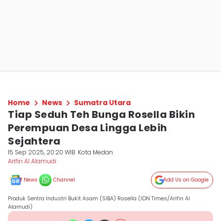
Home
News
Sumatra Utara
Tiap Seduh Teh Bunga Rosella Bikin
Perempuan Desa Lingga Lebih
Sejahtera
15 Sep 2025, 20:20 WIB
Kota Medan
Arifin Al Alamudi
News
Channel
Add Us on Google
Produk Sentra Industri Bukit Asam (SIBA) Rosella (IDN Times/Arifin Al
Alamudi)