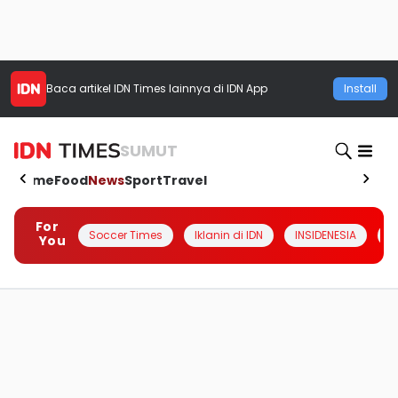
Baca artikel
IDN Times
lainnya di IDN App
Install
SUMUT
Home
Food
News
Sport
Travel
For
Soccer Times
Iklanin di IDN
INSIDENESIA
#
You