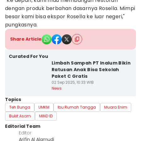
"Ke depan, kami mau membangun restoran
dengan produk berbahan dasarnya Rosella. Mimpi
besar kami bisa ekspor Rosella ke luar negeri,"
pungkasnya.
Share Article
Curated For You
Limbah Sampah PT Inalum Bikin
Ratusan Anak Bisa Sekolah
Paket C Gratis
02 Sep 2025, 10:33 WIB
News
Topics
Teh Bunga
UMKM
Ibu Rumah Tangga
Muara Enim
Bukit Asam
MIND ID
Editorial Team
Editor
Arifin Al Alamudi