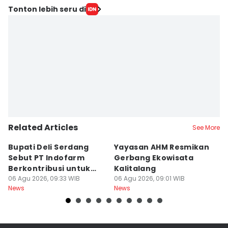
Tonton lebih seru di
Related Articles
See More
Bupati Deli Serdang
Yayasan AHM Resmikan
P
Sebut PT Indofarm
Gerbang Ekowisata
I
Berkontribusi untuk
Kalitalang
P
Perekonomian
06 Agu 2026, 09:33 WIB
06 Agu 2026, 09:01 WIB
L
06
News
News
Ne