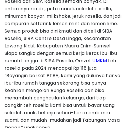
Rosella dari SIBA Rosella semakin banyak. Di
antaranya ronde, putri mandi, cokelat rosella,
minuman kopyor, milkshake, jeruk rosella, dan jadi
campuran softdrink lemon mint dan lemon lime.
Semua produk bisa dinikmati dan dibeli di SIBA
Rosella, SIBA Centre Desa Lingga, Kecamatan
Lawang Kidul, Kabupaten Muara Enim, Sumsel.
Siapa sangka dengan semua kerja keras ibu-ibu
rumah tangga di SIBA Rosella, Omzet
UMKM
teh
rosella pada 2024 mencapai Rp 118 juta.
“Bayangin berkat PTBA, kami yang dulunya hanya
ibu-ibu rumah tangga sekarang bisa punya
keahlian mengolah Bunga Rosella dan bisa
menambah penghasilan keluarga, dari tiap
cangkir teh rosella kami bisa untuk bayar uang
sekolah anak, belanja sehari-hari membantu
suami, dan mudah-mudahan jadi Tabungan Masa
Depan,” ungkapnya.