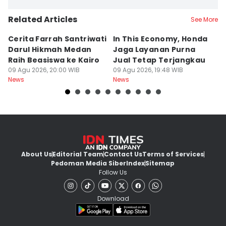
Related Articles
See More
Cerita Farrah Santriwati
In This Economy, Honda
T
Darul Hikmah Medan
Jaga Layanan Purna
K
Raih Beasiswa ke Kairo
Jual Tetap Terjangkau
T
09 Agu 2026, 20:00 WIB
09 Agu 2026, 19:48 WIB
Pe
09
News
News
Ne
About Us
Editorial Team
Contact Us
Terms of Services
Pedoman Media Siber
Index
Sitemap
Follow Us
Download