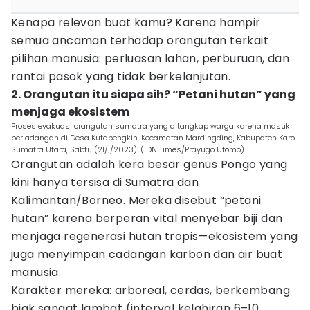
Kenapa relevan buat kamu? Karena hampir
semua ancaman terhadap orangutan terkait
pilihan manusia: perluasan lahan, perburuan, dan
rantai pasok yang tidak berkelanjutan.
2. Orangutan itu siapa sih? “Petani hutan” yang
menjaga ekosistem
Proses evakuasi orangutan sumatra yang ditangkap warga karena masuk
perladangan di Desa Kutapengkih, Kecamatan Mardingding, Kabupaten Karo,
Sumatra Utara, Sabtu (21/1/2023). (IDN Times/Prayugo Utomo)
Orangutan adalah kera besar genus Pongo yang
kini hanya tersisa di Sumatra dan
Kalimantan/Borneo. Mereka disebut “petani
hutan” karena berperan vital menyebar biji dan
menjaga regenerasi hutan tropis—ekosistem yang
juga menyimpan cadangan karbon dan air buat
manusia.
Karakter mereka: arboreal, cerdas, berkembang
biak sangat lambat (interval kelahiran 6–10