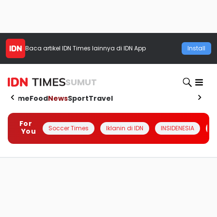
Baca artikel
IDN Times
lainnya di IDN App
Install
SUMUT
Home
Food
News
Sport
Travel
For
Soccer Times
Iklanin di IDN
INSIDENESIA
#
You