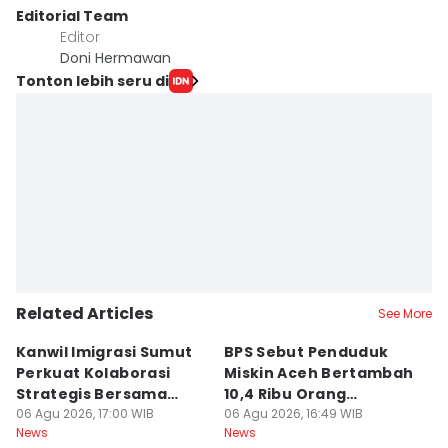
Editorial Team
Editor
Doni Hermawan
Tonton lebih seru di
Related Articles
See More
Kanwil Imigrasi Sumut
BPS Sebut Penduduk
K
Perkuat Kolaborasi
Miskin Aceh Bertambah
A
Strategis Bersama
10,4 Ribu Orang
Do
BP3MI
06 Agu 2026, 17:00 WIB
Pascabencana
06 Agu 2026, 16:49 WIB
06
News
News
Ne