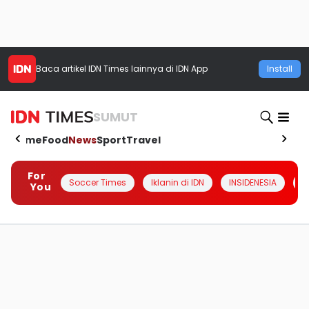
Baca artikel
IDN Times
lainnya di IDN App
Install
SUMUT
Home
Food
News
Sport
Travel
For
Soccer Times
Iklanin di IDN
INSIDENESIA
#
You