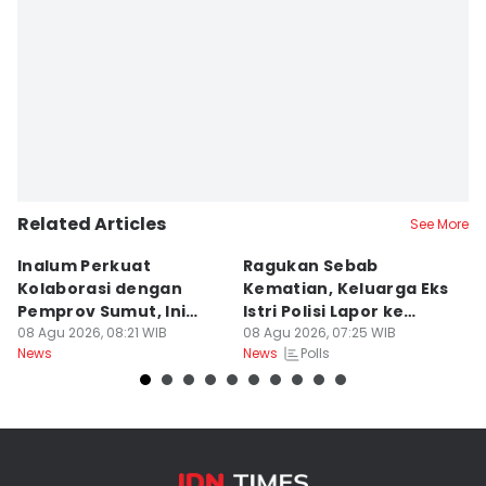
Related Articles
See More
Inalum Perkuat
Ragukan Sebab
D
Kolaborasi dengan
Kematian, Keluarga Eks
T
Pemprov Sumut, Ini
Istri Polisi Lapor ke
Po
Programnya
08 Agu 2026, 08:21 WIB
Polda
08 Agu 2026, 07:25 WIB
B
07
Polls
News
News
Ne