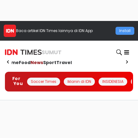
Baca artikel
IDN Times
lainnya di IDN App
Install
SUMUT
Home
Food
News
Sport
Travel
For
Soccer Times
Iklanin di IDN
INSIDENESIA
#
You