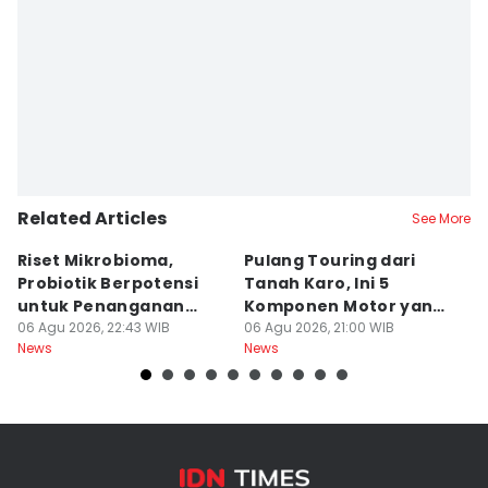
Editor
Indah Permatasari
Related Articles
See More
Riset Mikrobioma,
Pulang Touring dari
M
Probiotik Berpotensi
Tanah Karo, Ini 5
W
untuk Penanganan
Komponen Motor yang
T
Jerawat
06 Agu 2026, 22:43 WIB
Wajib Dicek
06 Agu 2026, 21:00 WIB
K
06
News
News
Ne