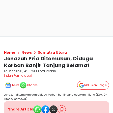
Home
News
Sumatra Utara
Jenazah Pria Ditemukan, Diduga
Korban Banjir Tanjung Selamat
12 Des 2020, 14:30 WIB
Kota Medan
Indah Permatasari
News
Channel
Add Us on Google
Jenazah ditemukan dan diduga korban banjir yang sepekan hilang (Dok.IDN
Times/istimewa)
Share Article