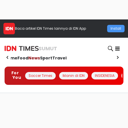
Baca artikel
IDN Times
lainnya di IDN App
Install
SUMUT
Home
Food
News
Sport
Travel
For
Soccer Times
Iklanin di IDN
INSIDENESIA
#
You