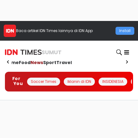
Baca artikel
IDN Times
lainnya di IDN App
Install
SUMUT
Home
Food
News
Sport
Travel
For
Soccer Times
Iklanin di IDN
INSIDENESIA
#
You