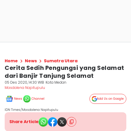
Home
News
Sumatra Utara
Cerita Sedih Pengungsi yang Selamat
dari Banjir Tanjung Selamat
05 Des 2020, 14:30 WIB
Kota Medan
Masdalena Napitupulu
News
Channel
Add Us on Google
IDN Times/Masdalena Napitupulu
Share Article