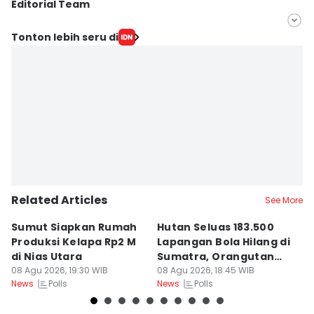
Editorial Team
Editor
Tonton lebih seru di
Masdalena Napitupulu
Editor
Doni Hermawan
Related Articles
See More
Sumut Siapkan Rumah
Hutan Seluas 183.500
5
Produksi Kelapa Rp2 M
Lapangan Bola Hilang di
S
di Nias Utara
Sumatra, Orangutan
P
08 Agu 2026, 19:30 WIB
Tertekan
08 Agu 2026, 18:45 WIB
08
Polls
Polls
News
News
Ne