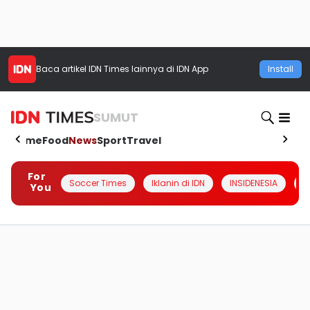
Baca artikel
IDN Times
lainnya di IDN App
Install
SUMUT
Home
Food
News
Sport
Travel
For
Soccer Times
Iklanin di IDN
INSIDENESIA
#
You