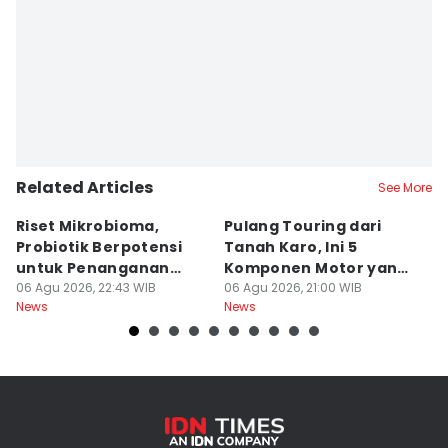
Related Articles
See More
Riset Mikrobioma,
Pulang Touring dari
M
Probiotik Berpotensi
Tanah Karo, Ini 5
W
untuk Penanganan
Komponen Motor yang
T
Jerawat
06 Agu 2026, 22:43 WIB
Wajib Dicek
06 Agu 2026, 21:00 WIB
K
06
News
News
Ne