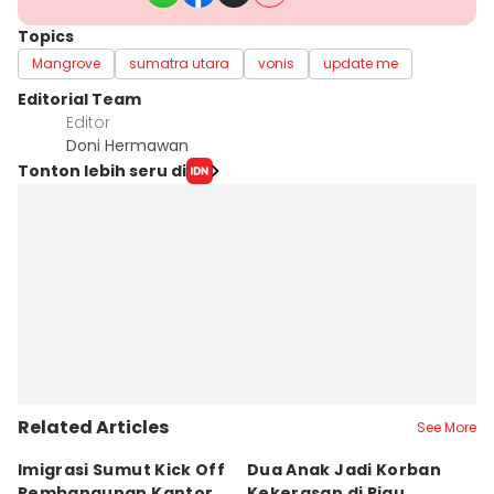
Topics
Mangrove
sumatra utara
vonis
update me
Editorial Team
Editor
Doni Hermawan
Tonton lebih seru di
Related Articles
See More
Imigrasi Sumut Kick Off
Dua Anak Jadi Korban
W
Pembangunan Kantor
Kekerasan di Riau,
I