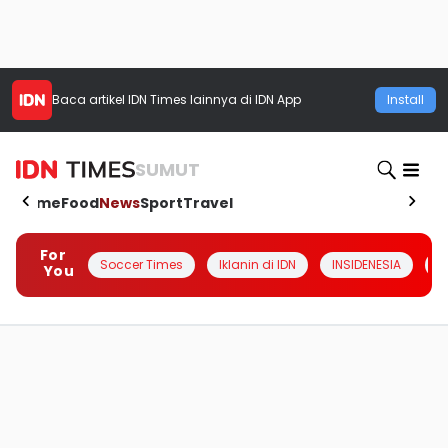
Baca artikel
IDN Times
lainnya di IDN App
Install
SUMUT
Home
Food
News
Sport
Travel
For
Soccer Times
Iklanin di IDN
INSIDENESIA
#
You