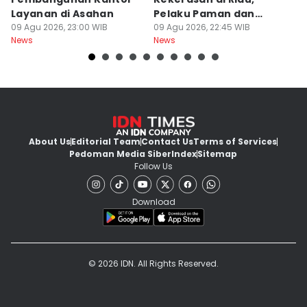
Layanan di Asahan
Pelaku Paman dan
M
09 Agu 2026, 23:00 WIB
Tantenya
09 Agu 2026, 22:45 WIB
E
09
News
News
Ne
About Us
Editorial Team
Contact Us
Terms of Services
Pedoman Media Siber
Index
Sitemap
Follow Us
Download
© 2026 IDN. All Rights Reserved.