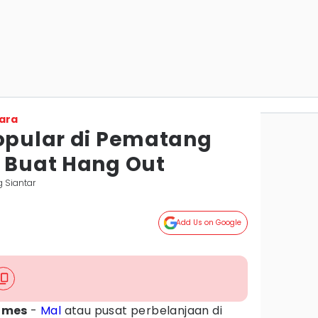
ara
Popular di Pematang
k Buat Hang Out
 Siantar
Add Us on Google
imes
-
Mal
atau pusat perbelanjaan di