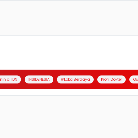
anin di IDN
INSIDENESIA
#LokalBerdaya
Profil Dokter
Qu