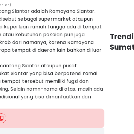
dhilah)
atang Siantar adalah Ramayana Siantar.
a disebut sebagai supermarket ataupun
i keperluan rumah tangga ada di tempat
an atau kebutuhan pakaian pun juga
Trend
 akrab dari namanya, karena Ramayana
Sumat
pa tempat di daerah lain bahkan di luar
emantang Siantar ataupun pusat
kat Siantar yang bisa berpotensi ramai
 tempat tersebut memiliki fugsi dan
ng. Selain namn-nama di atas, masih ada
disional yang bisa dimanfaatkan dan