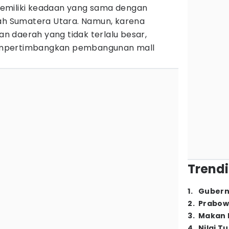
emiliki keadaan yang sama dengan
rah Sumatera Utara. Namun, karena
 daerah yang tidak terlalu besar,
empertimbangkan pembangunan mall
Trendi
1
.
Gubern
2
.
Prabow
3
.
Makan B
4
.
Nilai T