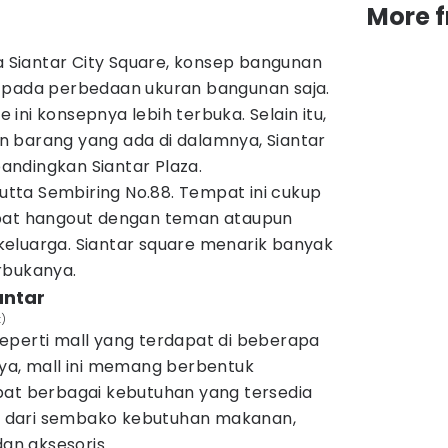
More 
ga Siantar City Square, konsep bangunan
 pada perbedaan ukuran bangunan saja.
ini konsepnya lebih terbuka. Selain itu,
 barang yang ada di dalamnya, Siantar
ibandingkan Siantar Plaza.
kutta Sembiring No.88. Tempat ini cukup
mpat hangout dengan teman ataupun
eluarga. Siantar square menarik banyak
erbukanya.
antar
t)
eperti mall yang terdapat di beberapa
nya, mall ini memang berbentuk
pat berbagai kebutuhan yang tersedia
lai dari sembako kebutuhan makanan,
dan aksesoris.