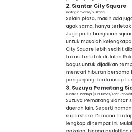
2. Siantar City Square
instagram.com/bi9boss
Selain plaza, masih ada ju
agak sama, hanya terletak
Juga pada bangunan square 
untuk masalah kelengkapan
City Square lebih sedikit d
Lokasi terletak di Jalan Ra
bagus untuk dijadikan te
mencari hiburan bersama k
pengunjung dari konsep t
3. Suzuya Pematang Si
ilustrasi belanja (IDN Times/Arief Rahma
Suzuya Pematang Siantar s
daerah lain. Seperti nama
superstore. Di mana terda
lengkap di tempat ini. Mu
pakaian, hingga perintilan 