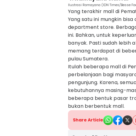
Ilustrasi Ramayana (IDN Times/Besse Fa
Yang terakhir mall di Pem
Yang satu ini mungkin bis
department store. Berbaga
ini. Bahkan, untuk keperlu
banyak. Pasti sudah lebih
memang terdapat di bebera
pulau Sumatera.
Itulah beberapa mall di P
perbelanjaan bagi masyara
pengunjung. Karena, semua
kebutuhannya masing-masi
beberapa bentuk pasar tra
bukan berbentuk mall.
Share Article