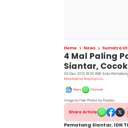
Home
News
Sumatra Ut
4 Mal Paling 
Siantar, Coco
09 Des 2021, 18:30 WIB
Kota Pematang
Masdalena Napitupulu
News
Channel
Image by Free-Photos by Pixabay
Share Article
Pematang Siantar, IDN T