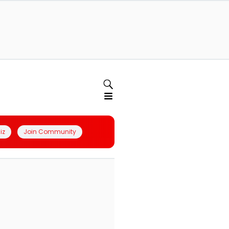
iz
Join Community