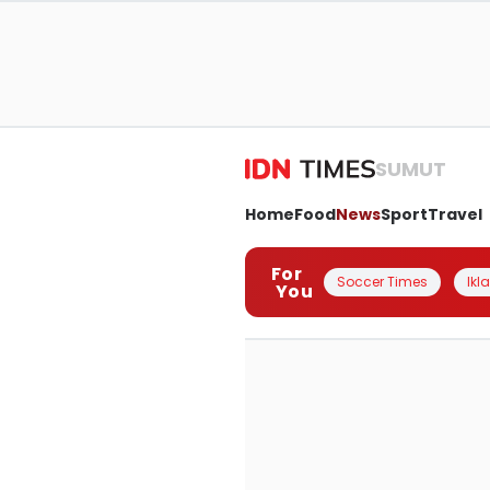
SUMUT
Home
Food
News
Sport
Travel
For
Soccer Times
Ikl
You