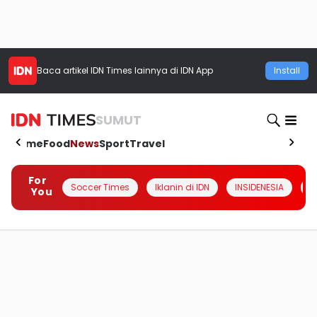
Baca artikel
IDN Times
lainnya di IDN App
Install
SUMUT
Home
Food
News
Sport
Travel
For
Soccer Times
Iklanin di IDN
INSIDENESIA
#
You