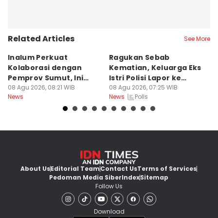
Related Articles
See More
Inalum Perkuat
Ragukan Sebab
D
Kolaborasi dengan
Kematian, Keluarga Eks
T
Pemprov Sumut, Ini
Istri Polisi Lapor ke
Po
Programnya
08 Agu 2026, 08:21 WIB
Polda
08 Agu 2026, 07:25 WIB
B
07
Polls
News
News
Ne
About Us
Editorial Team
Contact Us
Terms of Services
Pedoman Media Siber
Index
Sitemap
Follow Us
Download