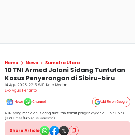
Home
News
Sumatra Utara
10 TNI Armed Jalani Sidang Tuntutan
Kasus Penyerangan di Sibiru-biru
14 Agu 2025, 22:15 WIB
Kota Medan
Eko Agus Herianto
News
Channel
Add Us on Google
4 TNI yang menjalani sidang tuntutan terkait penganiayaan di Sibiru-biru
(IDN Times/Eko Agus Herianto)
Share Article