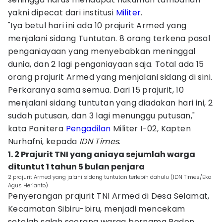
yakni dipecat dari institusi
Militer
.
"Iya betul hari ini ada 10 prajurit Armed yang
menjalani sidang Tuntutan. 8 orang terkena pasal
penganiayaan yang menyebabkan meninggal
dunia, dan 2 lagi penganiayaan saja. Total ada 15
orang prajurit Armed yang menjalani sidang di sini.
Perkaranya sama semua. Dari 15 prajurit, 10
menjalani sidang tuntutan yang diadakan hari ini, 2
sudah putusan, dan 3 lagi menunggu putusan,"
kata Panitera
Pengadilan
Militer I-02, Kapten
Nurhafni, kepada
IDN Times
.
1. 2 Prajurit TNI yang aniaya sejumlah warga
dituntut 1 tahun 5 bulan penjara
2 prajurit Armed yang jalani sidang tuntutan terlebih dahulu (IDN Times/Eko
Agus Herianto)
Penyerangan prajurit TNI Armed di Desa Selamat,
Kecamatan Sibiru-biru, menjadi mencekam
setelah salah seorang warga bernama Raden